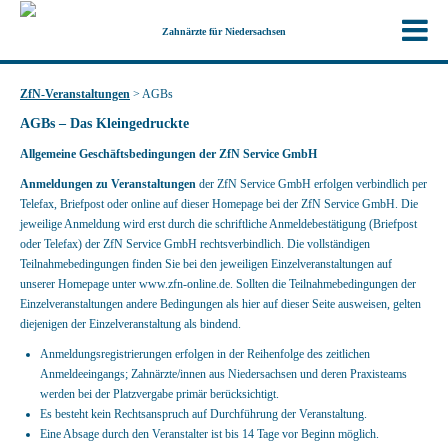
Zahnärzte für Niedersachsen
ZfN-Veranstaltungen
>
AGBs
AGBs – Das Kleingedruckte
Allgemeine Geschäftsbedingungen der ZfN Service GmbH
Anmeldungen zu Veranstaltungen
der ZfN Service GmbH erfolgen verbindlich per
Telefax, Briefpost oder online auf dieser Homepage bei der ZfN Service GmbH. Die
jeweilige Anmeldung wird erst durch die schriftliche Anmeldebestätigung (Briefpost
oder Telefax) der ZfN Service GmbH rechtsverbindlich. Die vollständigen
Teilnahmebedingungen finden Sie bei den jeweiligen Einzelveranstaltungen auf
unserer Homepage unter www.zfn-online.de. Sollten die Teilnahmebedingungen der
Einzelveranstaltungen andere Bedingungen als hier auf dieser Seite ausweisen, gelten
diejenigen der Einzelveranstaltung als bindend.
Anmeldungsregistrierungen erfolgen in der Reihenfolge des zeitlichen
Anmeldeeingangs; Zahnärzte/innen aus Niedersachsen und deren Praxisteams
werden bei der Platzvergabe primär berücksichtigt.
Es besteht kein Rechtsanspruch auf Durchführung der Veranstaltung.
Eine Absage durch den Veranstalter ist bis 14 Tage vor Beginn möglich.