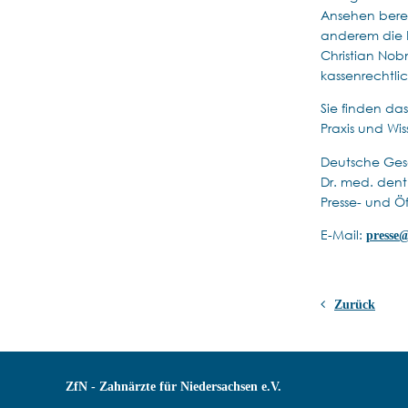
Ansehen berei
anderem die E
Christian Nob
kassenrechtli
Sie finden d
Praxis und Wi
Deutsche Gese
Dr. med. dent.
Presse- und Öf
E-Mail:
presse
Zurück
ZfN - Zahnärzte für Niedersachsen e.V.