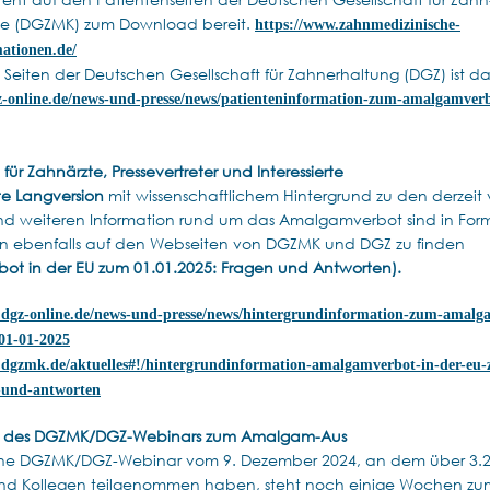
nde (DGZMK) zum Download bereit.
https://www.zahnmedizinische-
ationen.de/
Seiten der Deutschen Gesellschaft für Zahnerhaltung (DGZ) ist da
z-online.de/news-und-presse/news/patienteninformation-zum-amalgamver
für Zahnärzte, Pressevertreter und Interessierte
rte Langversion
mit wissenschaftlichem Hintergrund zu den derzeit
nd weiteren Information rund um das Amalgamverbot sind in For
n ebenfalls auf den Webseiten von DGZMK und DGZ zu finden
t in der EU zum 01.01.2025: Fragen und Antworten).
.dgz-online.de/news-und-presse/news/hintergrundinformation-zum-amalg
01-01-2025
.dgzmk.de/aktuelles#!/hintergrundinformation-amalgamverbot-in-der-eu
-und-antworten
g des DGZMK/DGZ-Webinars zum Amalgam-Aus
iche DGZMK/DGZ-Webinar vom 9. Dezember 2024, an dem über 3.
und Kollegen teilgenommen haben, steht noch einige Wochen zu