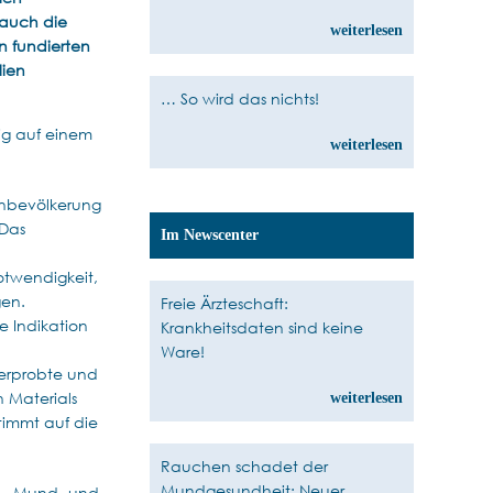
 auch die
weiterlesen
n fundierten
lien
… So wird das nichts!
ig auf einem
weiterlesen
einbevölkerung
 Das
Im Newscenter
otwendigkeit,
gen.
Freie Ärzteschaft:
 Indikation
Krankheitsdaten sind keine
Ware!
 erprobte und
 Materials
weiterlesen
timmt auf die
Rauchen schadet der
Mundgesundheit: Neuer
n-, Mund- und