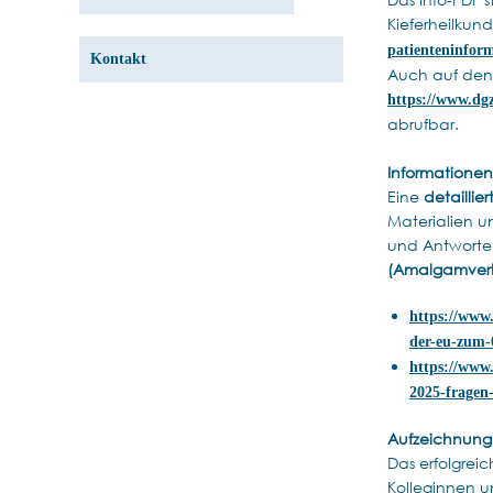
Kieferheilku
patienteninform
Kontakt
Auch auf den 
https://www.dg
abrufbar.
Informationen 
Eine
detaillie
Materialien u
und Antworte
(Amalgamverbo
https://www
der-eu-zum-
https://www
2025-fragen
Aufzeichnun
Das erfolgre
Kolleginnen 