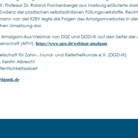
t. Professor Dr. Roland Frankenberger aus Marburg erläuterte dari
videnz der plastischen selbstadhäsiven Füllungswerkstoffe. Rech
mann von der KZBV legte die Folgen des Amalgamverbotes in der
chen Umsetzung dar.
as Amalgam-Aus-Webinar von DGZ und DGZMK auf den Seiter der
ssenschaft (APW).
https://www.apw.de/webinar-amalgam
llschaft für Zahn-, Mund- und Kieferheilkunde e.V. (DGZMK)
 Kerstin Albrecht
fentlichkeitsarbeit
@dgzmk.de