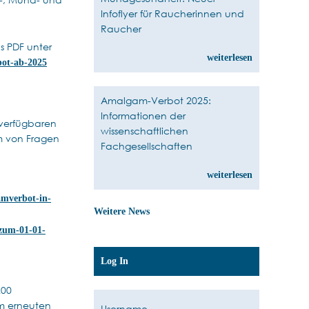
Infoflyer für Raucherinnen und
Raucher
s PDF unter
weiterlesen
bot-ab-2025
Amalgam-Verbot 2025:
Informationen der
 verfügbaren
wissenschaftlichen
m von Fragen
Fachgesellschaften
weiterlesen
amverbot-in-
Weitere News
-zum-01-01-
Log In
200
m erneuten
Username