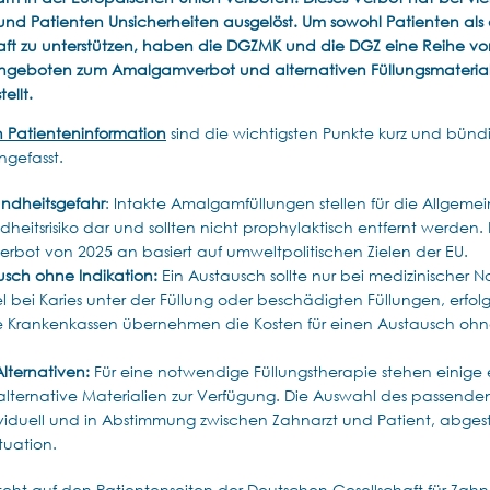
und Patienten Unsicherheiten ausgelöst. Um sowohl Patienten als
ft zu unterstützen, haben die DGZMK und die DGZ eine Reihe vo
angeboten zum Amalgamverbot und alternativen Füllungsmateria
ellt.
 Patienteninformation
sind die wichtigsten Punkte kurz und bünd
gefasst.
ndheitsgefahr
: Intakte Amalgamfüllungen stellen für die Allgem
heitsrisiko dar und sollten nicht prophylaktisch entfernt werden.
bot von 2025 an basiert auf umweltpolitischen Zielen der EU.
usch ohne Indikation:
Ein Austausch sollte nur bei medizinischer N
l bei Karies unter der Füllung oder beschädigten Füllungen, erfol
e Krankenkassen übernehmen die Kosten für einen Austausch ohne
lternativen:
Für eine notwendige Füllungstherapie stehen einige
lternative Materialien zur Verfügung. Die Auswahl des passenden
dividuell und in Abstimmung zwischen Zahnarzt und Patient, abges
ituation.
steht auf den Patientenseiten der Deutschen Gesellschaft für Zah