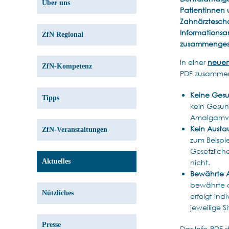
Über uns
Patientinnen 
Zahnärztescha
Informations
ZfN Regional
zusammengest
In einer
neuen
ZfN-Kompetenz
PDF zusammen
Keine Gesu
Tipps
kein Gesund
Amalgamver
Kein Austa
ZfN-Veranstaltungen
zum Beispie
Gesetzlich
Aktuelles
nicht.
Bewährte A
bewährte a
Nützliches
erfolgt in
jeweilige S
Presse
Das Info-PDF 