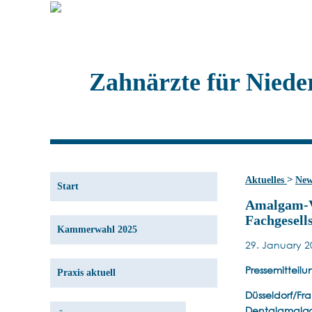
Zahnärzte für Niede
>
Aktuelles
New
Start
Amalgam-Ve
Fachgesell
Kammerwahl 2025
29. January 2
Pressemittei
Praxis aktuell
Düsseldorf/Fr
Dentalamalgam