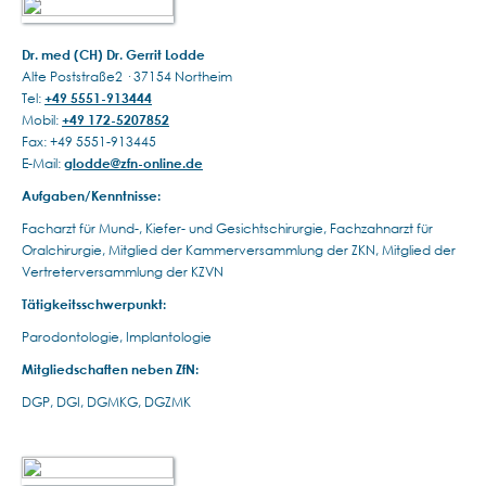
Dr. med (CH) Dr. Gerrit Lodde
Alte Poststraße2 · 37154 Northeim
Tel:
+49 5551-913444
Mobil:
+49 172-5207852
Fax: +49 5551-913445
E-Mail:
glodde@zfn-online.de
Aufgaben/Kenntnisse:
Facharzt für Mund-, Kiefer- und Gesichtschirurgie, Fachzahnarzt für
Oralchirurgie, Mitglied der Kammerversammlung der ZKN, Mitglied der
Vertreterversammlung der KZVN
Tätigkeitsschwerpunkt:
Parodontologie, Implantologie
Mitgliedschaften neben ZfN:
DGP, DGI, DGMKG, DGZMK