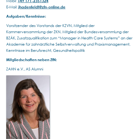
Mobil:
+49 171-2351324
E-Mail:
jhadenfeldt@zfn-online.de
Aufgaben/Kenntnisse:
Vorsitzender des Vorstands der KZVN, Mitglied der
Kammerversammlung der ZKN, Mitglied der Bundesversammlung der
BZÄK, Zusatzqualifikation zum “Manager in Health Care Systems” an der
Akademie für zahnärztliche Selbstverwaltung und Praxismanagement,
Kenntnisse im Berufsrecht, Gesundheitspolitik
Mitgliedschaften neben ZfN:
ZAHN e.V., AS Alumni