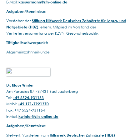
E-Mail:
kasuermann@zfn-online.de
Aufgaben/Kenntnisse:
Vorsteher der
Stiftung Hilfswerk Deutscher Zahnärzte für Lepra- und
Notgebiete (HDZ)
, ehem. Mitglied im Vorstand der
Vertreterversammlung der KZVN, Gesundheitspolitik
Tätigkeitsschwerpunkt:
Allgemeinzahnheilkunde
Dr. Klaus Winter
Am Paradies 87 · 37431 Bad Lauterberg
Tel:
+49 5524-931163
Mobil:
+49 171-7921370
Fax: +49 5524-931164
E-Mail:
kwinter@zfn-online.de
Aufgaben/Kenntnisse:
Stellvert. Vorsteher vom
Hilfswerk Deutscher Zahnärzte (HDZ)