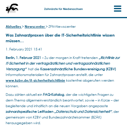
Zahnärzte für Niedersachsen
Aktuelles
>
Newscenter
>
ZFN-Newscenter
Was Zahnarztpraxen über die IT-Sicherheitsrichtlinie wissen
müssen…
1. February 2021 15:41
Berlin, 1. Februar 2021
– Zu der morgen in Kraft tretenden
„Richtlinie zur
IT-Sicherheit in der vertragsärztlichen und vertragszahnärztlichen
Versorgung“
hat die
Kassenzahnärztliche Bundesvereinigung (KZBV)
Informationsmaterialien für Zahnarztpraxen erstellt, die unter
www.kzbv.de/it-sicherheitsrichtlinie
kostenfrei abgerufen werden
können.
Dazu zählen aktuell ein
FAQ-Katalog
, der die wichtigsten Fragen zu
dem Thema allgemeinverständlich beantwortet, sowie – in Kürze – der
begleitende und inhaltlich an die neuen Vorgaben angepasste
zahnarztspezifische Leitfaden
„Datenschutz und Datensicherheit“
, der
gemeinsam von KZBV und Bundeszahnärztekammer (BZÄK)
herausgegeben wird.