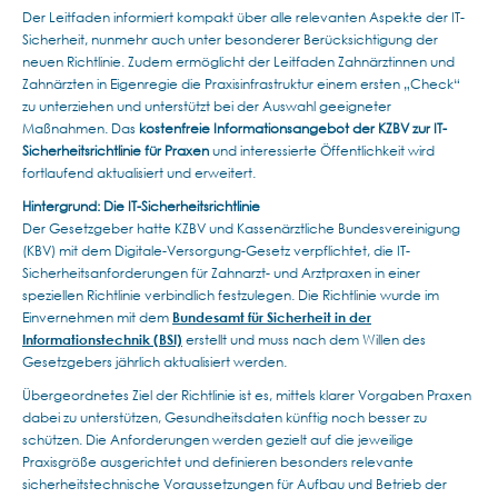
Der Leitfaden informiert kompakt über alle relevanten Aspekte der IT-
Sicherheit, nunmehr auch unter besonderer Berücksichtigung der
neuen Richtlinie. Zudem ermöglicht der Leitfaden Zahnärztinnen und
Zahnärzten in Eigenregie die Praxisinfrastruktur einem ersten „Check“
zu unterziehen und unterstützt bei der Auswahl geeigneter
Maßnahmen. Das
kostenfreie Informationsangebot der KZBV zur IT-
Sicherheitsrichtlinie für Praxen
und interessierte Öffentlichkeit wird
fortlaufend aktualisiert und erweitert.
Hintergrund: Die IT-Sicherheitsrichtlinie
Der Gesetzgeber hatte KZBV und Kassenärztliche Bundesvereinigung
(KBV) mit dem Digitale-Versorgung-Gesetz verpflichtet, die IT-
Sicherheitsanforderungen für Zahnarzt- und Arztpraxen in einer
speziellen Richtlinie verbindlich festzulegen. Die Richtlinie wurde im
Einvernehmen mit dem
Bundesamt für Sicherheit in der
Informationstechnik (BSI)
erstellt und muss nach dem Willen des
Gesetzgebers jährlich aktualisiert werden.
Übergeordnetes Ziel der Richtlinie ist es, mittels klarer Vorgaben Praxen
dabei zu unterstützen, Gesundheitsdaten künftig noch besser zu
schützen. Die Anforderungen werden gezielt auf die jeweilige
Praxisgröße ausgerichtet und definieren besonders relevante
sicherheitstechnische Voraussetzungen für Aufbau und Betrieb der