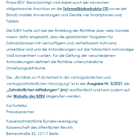
Praxis-EDV. Berücksichtigt wird dabei auch der inzwischen
obligatorische Anschluss an die
Telematikinfrastruktur (TI)
sowie der
Einsatz mobiler Anwendungen und Geräte wie Smartphones und
Tablets.
Die KZBV hatte sich bei der Erstellung der Richtlinie über viele Monate
massiv dafür eingesetzt, dass die gesetzlichen Vorgaben für
Zahnarztpraxen mit vernünftigem und vertretbarem Aufwand
umsetzbar sind und die Anforderungen auf das tatsächlich notwendige
Maß konzentriert wurden. Für die Geltung der verschiedenen
Anforderungen definiert die Richtlinie unterschiedliche
Umsetzungszeiträume.
Die
„Richtlinie zur IT-Sicherheit in der vertragsärztlichen und
vertragszahnärztlichen Versorgung“
ist in der
Ausgabe Nr. 3/2021
der
„Zahnärztlichen Mitteilungen“ (zm)
veröffentlicht und kann zudem auf
der
Website der KZBV
abgerufen werden.
Kai Fortelka
Pressesprecher
Kassenzahnärztliche Bundesvereinigung
Körperschaft des öffentlichen Rechts
Behrenstraße 42, 10117 Berlin