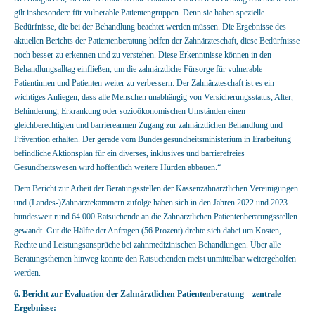
gilt insbesondere für vulnerable Patientengruppen. Denn sie haben spezielle
Bedürfnisse, die bei der Behandlung beachtet werden müssen. Die Ergebnisse des
aktuellen Berichts der Patientenberatung helfen der Zahnärzteschaft, diese Bedürfnisse
noch besser zu erkennen und zu verstehen. Diese Erkenntnisse können in den
Behandlungsalltag einfließen, um die zahnärztliche Fürsorge für vulnerable
Patientinnen und Patienten weiter zu verbessern. Der Zahnärzteschaft ist es ein
wichtiges Anliegen, dass alle Menschen unabhängig von Versicherungsstatus, Alter,
Behinderung, Erkrankung oder sozioökonomischen Umständen einen
gleichberechtigten und barrierearmen Zugang zur zahnärztlichen Behandlung und
Prävention erhalten. Der gerade vom Bundesgesundheitsministerium in Erarbeitung
befindliche Aktionsplan für ein diverses, inklusives und barrierefreies
Gesundheitswesen wird hoffentlich weitere Hürden abbauen.“
Dem Bericht zur Arbeit der Beratungsstellen der Kassenzahnärztlichen Vereinigungen
und (Landes-)Zahnärztekammern zufolge haben sich in den Jahren 2022 und 2023
bundesweit rund 64.000 Ratsuchende an die Zahnärztlichen Patientenberatungsstellen
gewandt. Gut die Hälfte der Anfragen (56 Prozent) drehte sich dabei um Kosten,
Rechte und Leistungsansprüche bei zahnmedizinischen Behandlungen. Über alle
Beratungsthemen hinweg konnte den Ratsuchenden meist unmittelbar weitergeholfen
werden.
6. Bericht zur Evaluation der Zahnärztlichen Patientenberatung – zentrale
Ergebnisse: