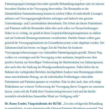
Patientengruppen benötigen bisweilen spezielle Behandlungsangebote oder sie müssen
besondere Hürden in der Versorgung überwinden. Die Beratenden in der
Zahnärztlichen Patientenberatung können in solchen Fällen oft individuelle Lösungen
anbieten und Versorgungsmöglichkeiten aufzeigen und dadurch eine genuine
Unterstützungs- und Lotsenfunktion übernehmen. Die Arbeit mit diesen Patientinnen
und Patienten stellt die Beratenden dabei aber auch selbst vor Herausforderungen.
Daher ist es wichtig, sie gezielt in ihren Gesprächsführungskompetenzen zu stärken
und auf fordernde Beratungssituationen vorzubereiten. Darüber hinaus sollten ganz
generell die Versorgungsbarrieren im Gesundheitssystem weiter abgebaut werden. Die
Zahnärzteschaft hat bereits vor langer Zeit die Weichen für konkrete
Versorgungsverbesserungen von vulnerablen Patientengruppen gestellt. Diesen Weg
wollen wir verstetigen und die Versorgung weiter ausbauen, beispielsweise über
positive Anreize zur freiwilligen Verbesserung der Barrierearmut von Zahnarztpraxen,
aber auch über die Stärkung der Mundgesundheitskompetenz. Dabei liefert die im
Rahmen des vorliegenden Berichtes durchgeführte Analyse zum Beratungsgeschehen
einen entscheidenden Beitrag, um die individuellen Problemlagen vulnerabler
Patientinnen und Patienten genauer zu verstehen. Klar ist aber auch, dass sich einige
Maßnahmen zur weiteren Verbesserung der Versorgung dieser Gruppen nur umsetzen
lassen, wenn sich die Politik ihrer Verantwortung bewusst wird und die hierfür
zusätzlich erforderlichen finanziellen Mittel zur Verfügung stellt.“
Dr. Romy Ermler, Vizepräsidentin der BZÄK
: „Um eine erfolgreiche Behandlung
zu ermöglichen, ist eine vertrauensvolle Zahnarzt-Patienten-Beziehung essenziell. Das