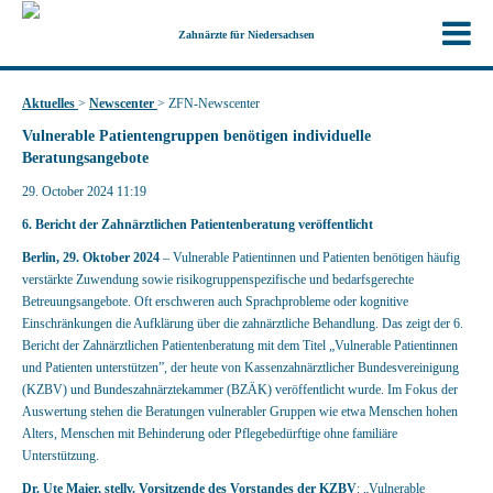
Zahnärzte für Niedersachsen
Aktuelles
>
Newscenter
>
ZFN-Newscenter
Vulnerable Patientengruppen benötigen individuelle
Beratungsangebote
29. October 2024 11:19
6. Bericht der Zahnärztlichen Patientenberatung veröffentlicht
Berlin, 29. Oktober 2024
– Vulnerable Patientinnen und Patienten benötigen häufig
verstärkte Zuwendung sowie risikogruppenspezifische und bedarfsgerechte
Betreuungsangebote. Oft erschweren auch Sprachprobleme oder kognitive
Einschränkungen die Aufklärung über die zahnärztliche Behandlung. Das zeigt der 6.
Bericht der Zahnärztlichen Patientenberatung mit dem Titel „Vulnerable Patientinnen
und Patienten unterstützen”, der heute von Kassenzahnärztlicher Bundesvereinigung
(KZBV) und Bundeszahnärztekammer (BZÄK) veröffentlicht wurde. Im Fokus der
Auswertung stehen die Beratungen vulnerabler Gruppen wie etwa Menschen hohen
Alters, Menschen mit Behinderung oder Pflegebedürftige ohne familiäre
Unterstützung.
Dr. Ute Maier, stellv. Vorsitzende des Vorstandes der KZBV
: „Vulnerable