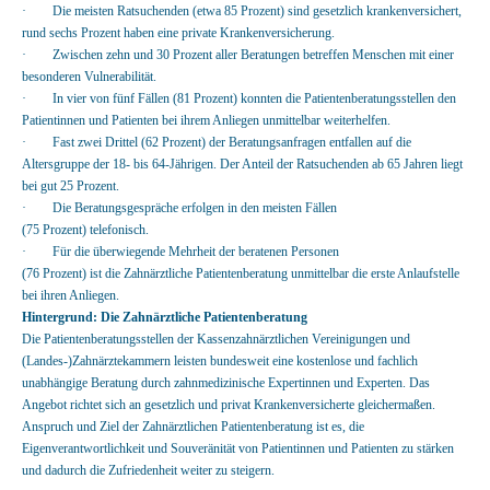
· Die meisten Ratsuchenden (etwa 85 Prozent) sind gesetzlich krankenversichert,
rund sechs Prozent haben eine private Krankenversicherung.
· Zwischen zehn und 30 Prozent aller Beratungen betreffen Menschen mit einer
besonderen Vulnerabilität.
· In vier von fünf Fällen (81 Prozent) konnten die Patientenberatungsstellen den
Patientinnen und Patienten bei ihrem Anliegen unmittelbar weiterhelfen.
· Fast zwei Drittel (62 Prozent) der Beratungsanfragen entfallen auf die
Altersgruppe der 18- bis 64-Jährigen. Der Anteil der Ratsuchenden ab 65 Jahren liegt
bei gut 25 Prozent.
· Die Beratungsgespräche erfolgen in den meisten Fällen
(75 Prozent) telefonisch.
· Für die überwiegende Mehrheit der beratenen Personen
(76 Prozent) ist die Zahnärztliche Patientenberatung unmittelbar die erste Anlaufstelle
bei ihren Anliegen.
Hintergrund: Die Zahnärztliche Patientenberatung
Die Patientenberatungsstellen der Kassenzahnärztlichen Vereinigungen und
(Landes-)Zahnärztekammern leisten bundesweit eine kostenlose und fachlich
unabhängige Beratung durch zahnmedizinische Expertinnen und Experten. Das
Angebot richtet sich an gesetzlich und privat Krankenversicherte gleichermaßen.
Anspruch und Ziel der Zahnärztlichen Patientenberatung ist es, die
Eigenverantwortlichkeit und Souveränität von Patientinnen und Patienten zu stärken
und dadurch die Zufriedenheit weiter zu steigern.