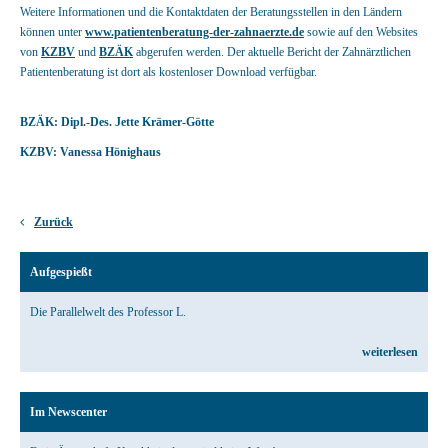
Weitere Informationen und die Kontaktdaten der Beratungsstellen in den Ländern
können unter
www.patientenberatung-der-zahnaerzte.de
sowie auf den Websites
von
KZBV
und
BZÄK
abgerufen werden. Der aktuelle Bericht der Zahnärztlichen
Patientenberatung ist dort als kostenloser Download verfügbar.
BZÄK: Dipl.-Des. Jette Krämer-Götte
KZBV: Vanessa Hönighaus
Zurück
Aufgespießt
Die Parallelwelt des Professor L.
weiterlesen
Im Newscenter