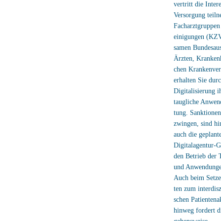
vertritt die Int
Versorgung teiln
Facharztgruppen 
einigungen (KZV
samen Bundesaus
Ärzten, Krankenh
chen Krankenver
erhalten Sie dur
Digitalisierung i
taugliche Anwen
tung. Sanktione
zwingen, sind hi
auch die geplant
Digitalagentur-G
den Betrieb der
und Anwendunge
Auch beim Setze
ten zum interdis
schen Patientena
hinweg fordert d