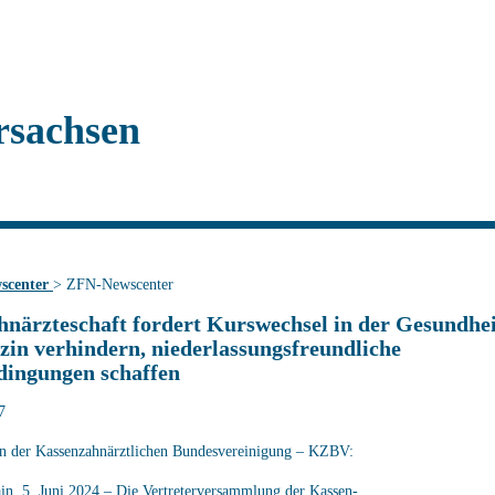
rsachsen
scenter
>
ZFN-Newscenter
hnärzteschaft fordert Kurswechsel in der Gesundheit
zin verhindern, niederlassungsfreundliche
ingungen schaffen
7
on der Kassenzahnärztlichen Bundesvereinigung – KZBV:
n, 5. Juni 2024 – Die Vertreterversammlung der Kassen-