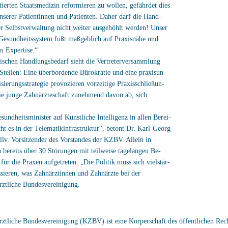
ktierten Staatsmedizin reformieren zu wollen, gefährdet dies
nserer Patientinnen und Patienten. Daher darf die Hand-
er Selbstverwaltung nicht weiter ausgehöhlt werden! Unser
Gesundheitssystem fußt maßgeblich auf Praxisnähe und
en Expertise.“
ischen Handlungsbedarf sieht die Vertreterversammlung
Stellen: Eine überbordende Bürokratie und eine praxisun-
isierungsstrategie provozieren vorzeitige Praxisschließun-
ie junge Zahnärzteschaft zunehmend davon ab, sich
undheitsminister auf Künstliche Intelligenz in allen Berei-
cht es in der Telematikinfrastruktur“, betont Dr. Karl-Georg
lv. Vorsitzender des Vorstandes der KZBV. Allein in
n bereits über 30 Störungen mit teilweise tagelangen Be-
für die Praxen aufgetreten. „Die Politik muss sich vielstär-
ssieren, was Zahnärztinnen und Zahnärzte bei der
rztliche Bundesvereinigung.
ztliche Bundesvereinigung (KZBV) ist eine Körperschaft des öffentlichen Rech