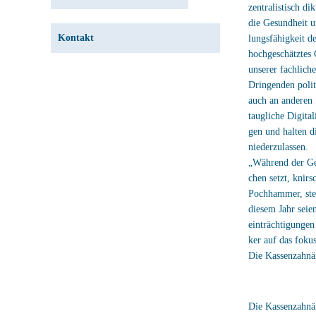
zentralistisch di
die Gesundheit u
Kontakt
lungsfähigkeit d
hochgeschätztes 
unserer fachlich
Dringenden polit
auch an anderen 
taugliche Digital
gen und halten d
niederzulassen.
„Während der Ges
chen setzt, knirs
Pochhammer, stel
diesem Jahr seie
einträchtigungen 
ker auf das foku
Die Kassenzahnä
Die Kassenzahnär