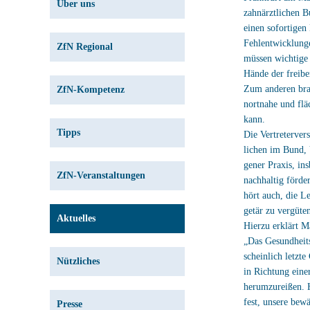
Über uns
zahnärztlichen 
einen sofortigen
Fehlentwicklunge
ZfN Regional
müssen wichtige 
Hände der freibe
Zum anderen bra
ZfN-Kompetenz
nortnahe und flä
kann.
Tipps
Die Vertreterver
lichen im Bund, 
gener Praxis, in
ZfN-Veranstaltungen
nachhaltig förde
hört auch, die L
getär zu vergüte
Aktuelles
Hierzu erklärt M
„Das Gesundheits
scheinlich letzt
Nützliches
in Richtung eine
herumzureißen. H
fest, unsere bew
Presse