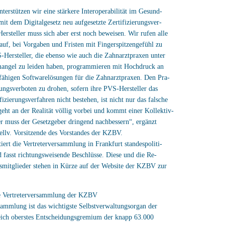
nterstützen wir eine stärkere Interoperabilität im Gesund-
mit dem Digitalgesetz neu aufgesetzte Zertifizierungsver-
ersteller muss sich aber erst noch beweisen. Wir rufen alle
 auf, bei Vorgaben und Fristen mit Fingerspitzengefühl zu
-Hersteller, die ebenso wie auch die Zahnarztpraxen unter
angel zu leiden haben, programmieren mit Hochdruck an
gfähigen Softwarelösungen für die Zahnarztpraxen. Den Pra-
ngsverboten zu drohen, sofern ihre PVS-Hersteller das
ifizierungsverfahren nicht bestehen, ist nicht nur das falsche
geht an der Realität völlig vorbei und kommt einer Kollektiv-
ier muss der Gesetzgeber dringend nachbessern“, ergänzt
tellv. Vorsitzende des Vorstandes der KZBV.
iert die Vertreterversammlung in Frankfurt standespoliti-
fasst richtungsweisende Beschlüsse. Diese und die Re-
smitglieder stehen in Kürze auf der Website der KZBV zur
e Vertreterversammlung der KZBV
sammlung ist das wichtigste Selbstverwaltungsorgan der
ch oberstes Entscheidungsgremium der knapp 63.000