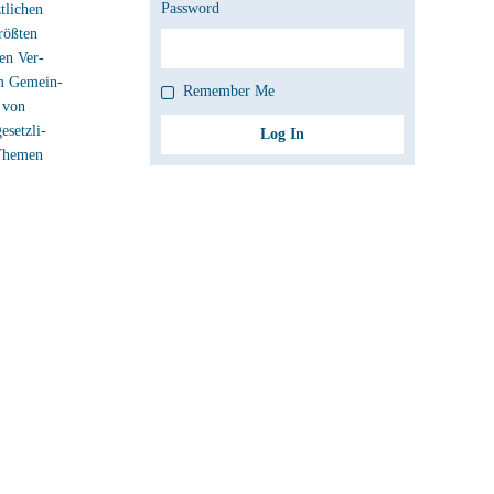
Password
tlichen
rößten
en Ver-
im Gemein-
Remember Me
 von
esetzli-
 Themen