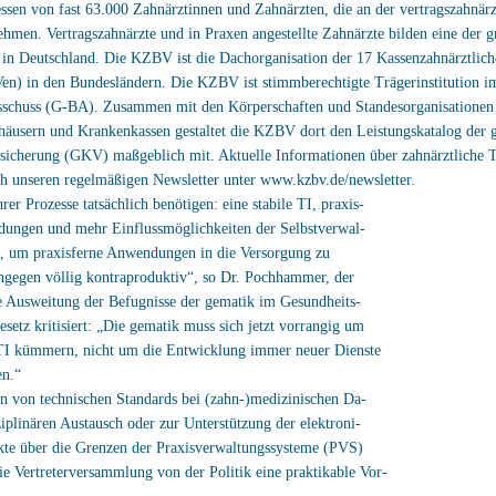
eressen von fast 63.000 Zahnärztinnen und Zahnärzten, die an der vertragszahnärz
ehmen. Vertragszahnärzte und in Praxen angestellte Zahnärzte bilden eine der g
in Deutschland. Die KZBV ist die Dachorganisation der 17 Kassenzahnärztlich
en) in den Bundesländern. Die KZBV ist stimmberechtigte Trägerinstitution 
schuss (G-BA). Zusammen mit den Körperschaften und Standesorganisationen
äusern und Krankenkassen gestaltet die KZBV dort den Leistungskatalog der g
sicherung (GKV) maßgeblich mit. Aktuelle Informationen über zahnärztliche
ch unseren regelmäßigen Newsletter unter www.kzbv.de/newsletter.
hrer Prozesse tatsächlich benötigen: eine stabile TI, praxis-
dungen und mehr Einflussmöglichkeiten der Selbstverwal-
n, um praxisferne Anwendungen in die Versorgung zu
ngegen völlig kontraproduktiv“, so Dr. Pochhammer, der
e Ausweitung der Befugnisse der gematik im Gesundheits-
esetz kritisiert: „Die gematik muss sich jetzt vorrangig um
 TI kümmern, nicht um die Entwicklung immer neuer Dienste
n.“
n von technischen Standards bei (zahn-)medizinischen Da-
ziplinären Austausch oder zur Unterstützung der elektroni-
kte über die Grenzen der Praxisverwaltungssysteme (PVS)
ie Vertreterversammlung von der Politik eine praktikable Vor-