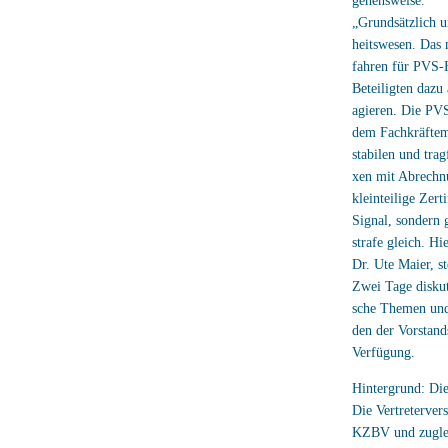
gehensweise.
„Grundsätzlich u
heitswesen. Das 
fahren für PVS-H
Beteiligten dazu
agieren. Die PVS
dem Fachkräftem
stabilen und tra
xen mit Abrechnu
kleinteilige Zert
Signal, sondern 
strafe gleich. H
Dr. Ute Maier, s
Zwei Tage diskut
sche Themen und 
den der Vorstand
Verfügung.
Hintergrund: Di
Die Vertreterver
KZBV und zuglei