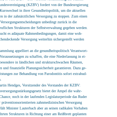
Bundesvereinigung (KZBV) fordert von der Bundesregierung
 Kurswechsel in ihrer Gesundheitspolitik, um die aktuellen
n in der zahnärztlichen Versorgung zu stoppen. Zum einen
Versorgungsentscheidungen unbedingt zurück in die
ruflichen Strukturen der Selbstverwaltung gegeben werden.
ucht es adäquate Rahmenbedingungen, damit eine woh-
chendeckende Versorgung weiterhin sichergestellt werden
sammlung appelliert an die gesundheitspolitisch Verantwort-
Voraussetzungen zu schaffen, die eine Niederlassung in ei-
sbesondere in ländlichen und strukturschwachen Räumen,
rn und finanzielle Planungssicherheit garantieren. Dazu ge-
eistungen zur Behandlung von Parodontitis sofort extrabud-
n.
artin Hendges, Vorsitzender des Vorstandes der KZBV:
versorgungsstärkungsgesetz bietet der Ampel die wahr-
e Chance, noch in der laufenden Legislaturperiode das Ruder
r präventionsorientierten zahnmedizinischen Versorgung
ält Minister Lauterbach aber an seinen radikalen Vorhaben
ährten Strukturen in Richtung einer am Reißbrett geplanten