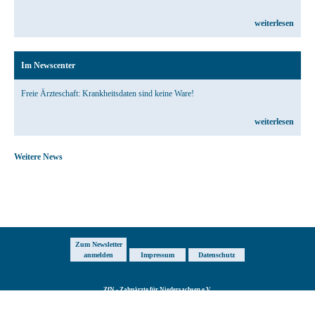
weiterlesen
Im Newscenter
Freie Ärzteschaft: Krankheitsdaten sind keine Ware!
weiterlesen
Weitere News
Zum Newsletter
anmelden
Impressum
Datenschutz
ZfN - Zahnärzte für Niedersachsen e.V.
Breite Straße 2B
·
31028 Gronau
Telefon:
+49 5182-92170
·
Fax: +49 3212-1023464