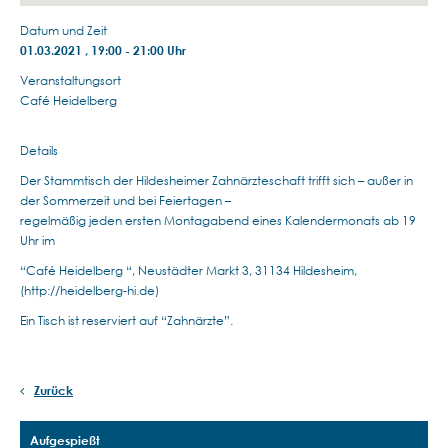
Datum und Zeit
01.03.2021 , 19:00 - 21:00 Uhr
Veranstaltungsort
Café Heidelberg
Details
Der Stammtisch der Hildesheimer Zahnärzteschaft trifft sich – außer in
der Sommerzeit und bei Feiertagen –
regelmäßig jeden ersten Montagabend eines Kalendermonats ab 19
Uhr im
“Café Heidelberg “, Neustädter Markt 3, 31134 Hildesheim,
(http://heidelberg-hi.de)
Ein Tisch ist reserviert auf “Zahnärzte”.
Zurück
Aufgespießt