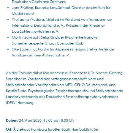
Deutschen Cochrane Zentrums
Jens Prütting, Bucerius Law School, Direktor des Instituts für
Medizinrecht
Wolfgang Wodarg, Mitglied im Vorstand von Transparency
International Deutschland e. V., Präsident der Rheuma-
Liga Schleswig-Holstein e. V.
Martin Tschirsich, Selbständiger IT-Sicherheitsanalyst,
Sicherheitsexperte Chaos Computer Club
Silke Lüder, Fachärztin für Allgemeinmedizin, Stellvertretende
Vorsitzende Freie Ärzteschaft e. V.
An der Podiumsdiskussion nehmen außerdem teil: Dr. Svante Gehring,
Sprecher im Vorstand der Ärztegenossenschaft Nord und
Stellvertretender Vorsitzender von MEDI GENO Deutschland, und
Kerstin Sude, Psychologische Psychotherapeutin und Stellvertretende
Landesvorsitzende des Deutschen Psychotherapeutenverbandes
(DPtV) Hamburg.
Datum:
24. April 2020, 15.00 bis 18.30 Uhr
Ort:
Ärztehaus Hamburg (großer Saal), Humboldtstr. 56