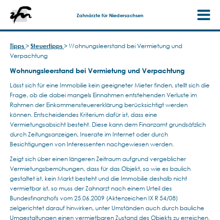
Zahnärzte für Niedersachsen
Tipps
>
Steuertipps
>
Wohnungsleerstand bei Vermietung und
Verpachtung
Wohnungsleerstand bei Vermietung und Verpachtung
Lässt sich für eine Immobilie kein geeigneter Mieter finden, stellt sich die
Frage, ob die dabei mangels Einnahmen entstehenden Verluste im
Rahmen der Einkommensteuererklärung berücksichtigt werden
können. Entscheidendes Kriterium dafür ist, dass eine
Vermietungsabsicht besteht. Diese kann dem Finanzamt grundsätzlich
durch Zeitungsanzeigen, Inserate im Internet oder durch
Besichtigungen von Interessenten nachgewiesen werden.
Zeigt sich über einen längeren Zeitraum aufgrund vergeblicher
Vermietungsbemühungen, dass für das Objekt, so wie es baulich
gestaltet ist, kein Markt besteht und die Immobilie deshalb nicht
vermietbar ist, so muss der Zahnarzt nach einem Urteil des
Bundesfinanzhofs vom 25.06.2009 (Aktenzeichen IX R 54/08)
zielgerichtet darauf hinwirken, unter Umständen auch durch bauliche
Umgestaltungen einen vermietbaren Zustand des Objekts zu erreichen.