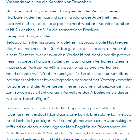
Vorhandensein und die Kenntnis von Tatsachen.
Nun ist es denkbar, dass dem Kündigenden der Verdacht einer
strafbaren oder vertragswidrigen Handlung des Arbeitnehmers
bekannt ist, ihm jedoch eine positive nachweisbare Kenntnis hierüber
fehlt. Zu denken ist z.B. für die zahnärztliche Praxis an
Rezeptfälschungen oder
Betäubungsmittelmissbrauch/Tablettenmissbrauch, üble Nachreden
des Arbeitnehmers etc. Der Arbeitgeber steht in einem solchen Falle in
einem Dilemma, weil er zwar den Verdacht hat nicht aber die positive
Kenntnis dieses strafbaren oder vertragswidrigen Verhaltens. Denn er
muss ja das Vertragsverhältnis wegen eines solchen Verhaltens
innerhalb von zwei Wochen kündigen, für ihn ist es aber unzumutbar,
bei einem solchen schwerwiegenden Verdacht das Vertragsverhältnis
fortzusetzen. Ist der Arbeitgeber in einem solchen Fall gezwungen, bis
zum Beweis des pflichtwidrigen Verhaltens des Arbeitnehmers diesen
weiter zu beschäftigen?
Für einen solchen Falle hat die Rechtsprechung das Institut der
sogenannten Verdachtskündigung anerkannt. Eine solche kann jedoch
nicht leichtfertig erfolgen, weil sie möglicherweise einen Unschuldigen
trifft und sie daher einen ungerechten Eingriff in die Privatsphäre des
Betreffenden darstellt. Wie ist diese Schwierigkeit zu überwinden? Das
Bundesarbeitsgericht (=BAG) hat eine Verdachtskündigung dann als