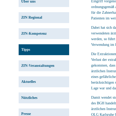
Eingriff vorgen
Über uns
ordnungsgemäß au
für die Zahnerha
ZfN Regional
Patienten im wei
Dabei hat sich d
verwendeten ärzt
ZfN-Kompetenz
werden, so führt
Verwendung im ko
Tipps
Die Extraktionen
Verlust der extr
gekommen, dass 
ZfN-Veranstaltungen
ärztlichen Instr
eines gefährlich
Aktuelles
berücksichtigen 
Lage war und da
Damit wendet si
Nützliches
des BGH handelt 
ärztlichen Instr
Presse
OLG Karlsruhe b