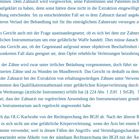
ommen. Dem Zahnarzt wird vorgeworfen, seine Patientinnen und Patienten nich
fgeklärt zu haben, denn sonst hätten diese nicht in die Extraktion eingewilligt
ltung entschieden. Im zu entscheidenden Fall sei es dem Zahnarzt darauf ange
teren Verlauf der Behandlung mit für ihn einträglichem Zahnersatz versorgen 
as Gericht auch mit der Frage auseinandergesetzt, ob es sich bei dem zur Zahne
lichen Instrumentarium um eine gefährliche Waffe handelt. Dies müsse danach 
 das Gericht aus, ob der Gegenstand aufgrund seiner objektiven Beschaffenheit
nkreten Fall dazu geeignet sei, dem Opfer erhebliche Verletzungen beizubrin
 der Zähne wird zwar unter örtlicher Betäubung vorgenommen, doch führt sie 
ahierten Zähne und zu Wunden im Mundbereich. Das Gericht ist deshalb zu dem
der Zahnarzt bei der Extraktion von erhaltungswürdigen Zähnen unter Verwe
umenten den Qualifikationstatbestand einer gefährlichen Körperverletzung dur
en Werkszeugs (ärztliche Instrumente) erfüllt hat (§ 224 Abs. 1 Ziff. 1 StGB). 
sei, dass der Zahnarzt zur regelrechten Anwendung des Instrumentariums grunds
s Instrumentarium auch regelrecht angewendet habe.
ch das OLG Karlsruhe von der Rechtsprechung des BGH ab. Nach der älteren 
es sich nicht um eine gefährliche Körperverletzung, wenn der Arzt bei einem E
umente verwendet, weil in diesen Fällen der Angriffs- und Verteidigungscharakte
egründet seine Abkehr von der ständigen Rechtsprechung des BGH mit der Än