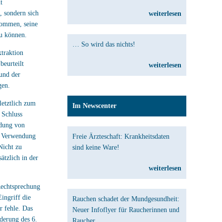
t
, sondern sich
weiterlesen
kommen, seine
zu können.
… So wird das nichts!
xtraktion
beurteilt
weiterlesen
 und der
gen.
letztlich zum
Im Newscenter
 Schluss
ndung von
ch Verwendung
Freie Ärzteschaft: Krankheitsdaten
Nicht zu
sind keine Ware!
ätzlich in der
weiterlesen
Rechtsprechung
ingriff die
Rauchen schadet der Mundgesundheit:
r fehle. Das
Neuer Infoflyer für Raucherinnen und
derung des 6.
Raucher