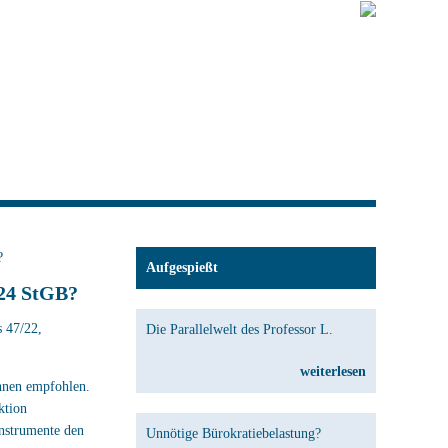
?
Aufgespießt
224 StGB?
s 47/22,
Die Parallelwelt des Professor L.
weiterlesen
ähnen empfohlen.
ktion
Instrumente den
Unnötige Bürokratiebelastung?