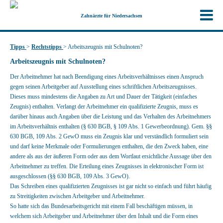
Zahnärzte für Niedersachsen
Tipps
>
Rechtstipps
>
Arbeitszeugnis mit Schulnoten?
Arbeitszeugnis mit Schulnoten?
Der Arbeitnehmer hat nach Beendigung eines Arbeitsverhältnisses einen Anspruch
gegen seinen Arbeitgeber auf Ausstellung eines schriftlichen Arbeitszeugnisses.
Dieses muss mindestens die Angaben zu Art und Dauer der Tätigkeit (einfaches
Zeugnis) enthalten. Verlangt der Arbeitnehmer ein qualifizierte Zeugnis, muss es
darüber hinaus auch Angaben über die Leistung und das Verhalten des Arbeitnehmers
im Arbeitsverhältnis enthalten (§ 630 BGB, § 109 Abs. 1 Gewerbeordnung). Gem. §§
630 BGB, 109 Abs. 2 GewO muss ein Zeugnis klar und verständlich formuliert sein
und darf keine Merkmale oder Formulierungen enthalten, die den Zweck haben, eine
andere als aus der äußeren Form oder aus dem Wortlaut ersichtliche Aussage über den
Arbeitnehmer zu treffen. Die Erteilung eines Zeugnisses in elektronischer Form ist
ausgeschlossen (§§ 630 BGB, 109 Abs. 3 GewO).
Das Schreiben eines qualifizierten Zeugnisses ist gar nicht so einfach und führt häufig
zu Streitigkeiten zwischen Arbeitgeber und Arbeitnehmer.
So hatte sich das Bundesarbeitsgericht mit einem Fall beschäftigen müssen, in
welchem sich Arbeitgeber und Arbeitnehmer über den Inhalt und die Form eines