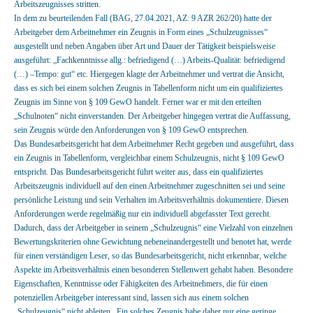
Arbeitszeugnisses stritten.
In dem zu beurteilenden Fall (BAG, 27.04.2021, AZ: 9 AZR 262/20) hatte der
Arbeitgeber dem Arbeitnehmer ein Zeugnis in Form eines „Schulzeugnisses“
ausgestellt und neben Angaben über Art und Dauer der Tätigkeit beispielsweise
ausgeführt: „Fachkenntnisse allg.: befriedigend (…) Arbeits-Qualität: befriedigend
(…) –Tempo: gut“ etc. Hiergegen klagte der Arbeitnehmer und vertrat die Ansicht,
dass es sich bei einem solchen Zeugnis in Tabellenform nicht um ein qualifiziertes
Zeugnis im Sinne von § 109 GewO handelt. Ferner war er mit den erteilten
„Schulnoten“ nicht einverstanden. Der Arbeitgeber hingegen vertrat die Auffassung,
sein Zeugnis würde den Anforderungen von § 109 GewO entsprechen.
Das Bundesarbeitsgericht hat dem Arbeitnehmer Recht gegeben und ausgeführt, dass
ein Zeugnis in Tabellenform, vergleichbar einem Schulzeugnis, nicht § 109 GewO
entspricht. Das Bundesarbeitsgericht führt weiter aus, dass ein qualifiziertes
Arbeitszeugnis individuell auf den einen Arbeitnehmer zugeschnitten sei und seine
persönliche Leistung und sein Verhalten im Arbeitsverhältnis dokumentiere. Diesen
Anforderungen werde regelmäßig nur ein individuell abgefasster Text gerecht.
Dadurch, dass der Arbeitgeber in seinem „Schulzeugnis“ eine Vielzahl von einzelnen
Bewertungskriterien ohne Gewichtung nebeneinandergestellt und benotet hat, werde
für einen verständigen Leser, so das Bundesarbeitsgericht, nicht erkennbar, welche
Aspekte im Arbeitsverhältnis einen besonderen Stellenwert gehabt haben. Besondere
Eigenschaften, Kenntnisse oder Fähigkeiten des Arbeitnehmers, die für einen
potenziellen Arbeitgeber interessant sind, lassen sich aus einem solchen
„Schulzeugnis“ nicht ableiten. Ein solches Zeugnis habe daher nur eine geringe