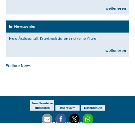
weiterlesen
Im Newscenter
Freie Ärzteschaft: Krankheitsdaten sind keine Ware!
weiterlesen
Weitere News
Zum Newsletter
anmelden
Impressum
Datenschutz
ZfN - Zahnärzte für Niedersachsen e.V.
Breite Straße 2B
·
31028 Gronau
Telefon:
+49 5182-92170
·
Fax: +49 3212-1023464