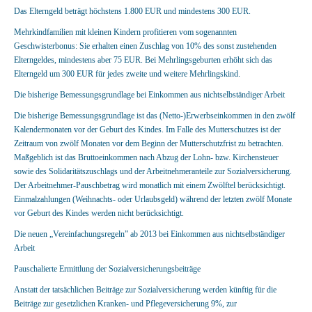
Das Elterngeld beträgt höchstens 1.800 EUR und mindestens 300 EUR.
Mehrkindfamilien mit kleinen Kindern profitieren vom sogenannten
Geschwisterbonus: Sie erhalten einen Zuschlag von 10% des sonst zustehenden
Elterngeldes, mindestens aber 75 EUR. Bei Mehrlingsgeburten erhöht sich das
Elterngeld um 300 EUR für jedes zweite und weitere Mehrlingskind.
Die bisherige Bemessungsgrundlage bei Einkommen aus nichtselbständiger Arbeit
Die bisherige Bemessungsgrundlage ist das (Netto-)Erwerbseinkommen in den zwölf
Kalendermonaten vor der Geburt des Kindes. Im Falle des Mutterschutzes ist der
Zeitraum von zwölf Monaten vor dem Beginn der Mutterschutzfrist zu betrachten.
Maßgeblich ist das Bruttoeinkommen nach Abzug der Lohn- bzw. Kirchensteuer
sowie des Solidaritätszuschlags und der Arbeitnehmeranteile zur Sozialversicherung.
Der Arbeitnehmer-Pauschbetrag wird monatlich mit einem Zwölftel berücksichtigt.
Einmalzahlungen (Weihnachts- oder Urlaubsgeld) während der letzten zwölf Monate
vor Geburt des Kindes werden nicht berücksichtigt.
Die neuen „Vereinfachungsregeln” ab 2013 bei Einkommen aus nichtselbständiger
Arbeit
Pauschalierte Ermittlung der Sozialversicherungsbeiträge
Anstatt der tatsächlichen Beiträge zur Sozialversicherung werden künftig für die
Beiträge zur gesetzlichen Kranken- und Pflegeversicherung 9%, zur