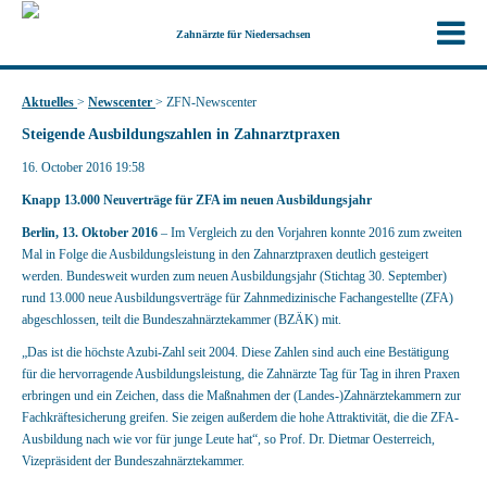
Zahnärzte für Niedersachsen
Aktuelles
>
Newscenter
>
ZFN-Newscenter
Steigende Ausbildungszahlen in Zahnarztpraxen
16. October 2016 19:58
Knapp 13.000 Neuverträge für ZFA im neuen Ausbildungsjahr
Berlin, 13. Oktober 2016
– Im Vergleich zu den Vorjahren konnte 2016 zum zweiten
Mal in Folge die Ausbildungsleistung in den Zahnarztpraxen deutlich gesteigert
werden. Bundesweit wurden zum neuen Ausbildungsjahr (Stichtag 30. September)
rund 13.000 neue Ausbildungsverträge für Zahnmedizinische Fachangestellte (ZFA)
abgeschlossen, teilt die Bundeszahnärztekammer (BZÄK) mit.
„Das ist die höchste Azubi-Zahl seit 2004. Diese Zahlen sind auch eine Bestätigung
für die hervorragende Ausbildungsleistung, die Zahnärzte Tag für Tag in ihren Praxen
erbringen und ein Zeichen, dass die Maßnahmen der (Landes-)Zahnärztekammern zur
Fachkräftesicherung greifen. Sie zeigen außerdem die hohe Attraktivität, die die ZFA-
Ausbildung nach wie vor für junge Leute hat“, so Prof. Dr. Dietmar Oesterreich,
Vizepräsident der Bundeszahnärztekammer.