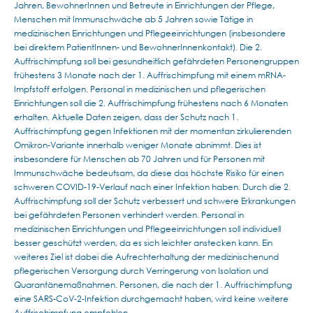
Jahren, BewohnerInnen und Betreute in Einrichtungen der Pflege,
Menschen mit Immunschwäche ab 5 Jahren sowie Tätige in
medizinischen Einrichtungen und Pflegeeinrichtungen (insbesondere
bei direktem PatientInnen- und BewohnerInnenkontakt). Die 2.
Auffrischimpfung soll bei gesundheitlich gefährdeten Personengruppen
frühestens 3 Monate nach der 1. Auffrischimpfung mit einem mRNA-
Impfstoff erfolgen. Personal in medizinischen und pflegerischen
Einrichtungen soll die 2. Auffrischimpfung frühestens nach 6 Monaten
erhalten. Aktuelle Daten zeigen, dass der Schutz nach 1.
Auffrischimpfung gegen Infektionen mit der momentan zirkulierenden
Omikron-Variante innerhalb weniger Monate abnimmt. Dies ist
insbesondere für Menschen ab 70 Jahren und für Personen mit
Immunschwäche bedeutsam, da diese das höchste Risiko für einen
schweren COVID-19-Verlauf nach einer Infektion haben. Durch die 2.
Auffrischimpfung soll der Schutz verbessert und schwere Erkrankungen
bei gefährdeten Personen verhindert werden. Personal in
medizinischen Einrichtungen und Pflegeeinrichtungen soll individuell
besser geschützt werden, da es sich leichter anstecken kann. Ein
weiteres Ziel ist dabei die Aufrechterhaltung der medizinischenund
pflegerischen Versorgung durch Verringerung von Isolation und
Quarantänemaßnahmen. Personen, die nach der 1. Auffrischimpfung
eine SARS-CoV-2-Infektion durchgemacht haben, wird keine weitere
Auffrischimpfung empfohlen.