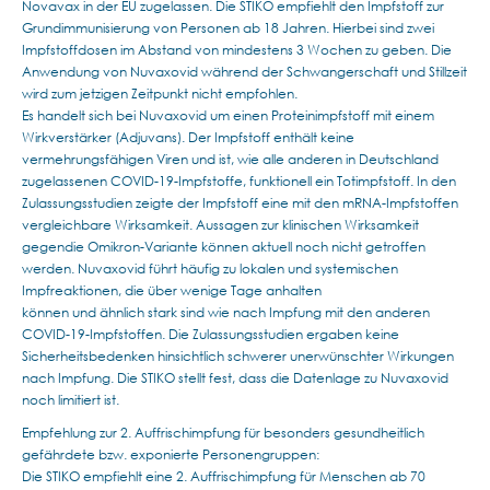
Novavax in der EU zugelassen. Die STIKO empfiehlt den Impfstoff zur
Grundimmunisierung von Personen ab 18 Jahren. Hierbei sind zwei
Impfstoffdosen im Abstand von mindestens 3 Wochen zu geben. Die
Anwendung von Nuvaxovid während der Schwangerschaft und Stillzeit
wird zum jetzigen Zeitpunkt nicht empfohlen.
Es handelt sich bei Nuvaxovid um einen Proteinimpfstoff mit einem
Wirkverstärker (Adjuvans). Der Impfstoff enthält keine
vermehrungsfähigen Viren und ist, wie alle anderen in Deutschland
zugelassenen COVID-19-Impfstoffe, funktionell ein Totimpfstoff. In den
Zulassungsstudien zeigte der Impfstoff eine mit den mRNA-Impfstoffen
vergleichbare Wirksamkeit. Aussagen zur klinischen Wirksamkeit
gegendie Omikron-Variante können aktuell noch nicht getroffen
werden. Nuvaxovid führt häufig zu lokalen und systemischen
Impfreaktionen, die über wenige Tage anhalten
können und ähnlich stark sind wie nach Impfung mit den anderen
COVID-19-Impfstoffen. Die Zulassungsstudien ergaben keine
Sicherheitsbedenken hinsichtlich schwerer unerwünschter Wirkungen
nach Impfung. Die STIKO stellt fest, dass die Datenlage zu Nuvaxovid
noch limitiert ist.
Empfehlung zur 2. Auffrischimpfung für besonders gesundheitlich
gefährdete bzw. exponierte Personengruppen:
Die STIKO empfiehlt eine 2. Auffrischimpfung für Menschen ab 70