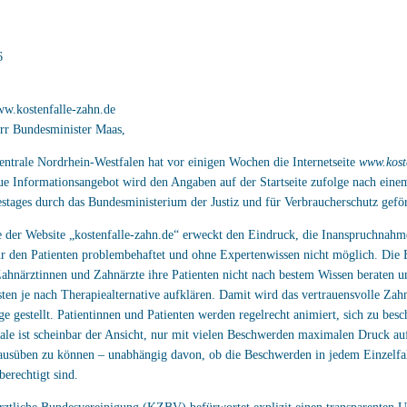
6
ww.kostenfalle-zahn.de
rr Bundesminister Maas,
entrale Nordrhein-Westfalen hat vor einigen Wochen die Internetseite
www.kost
eue Informationsangebot wird den Angaben auf der Startseite zufolge nach eine
tages durch das Bundesministerium der Justiz und für Verbraucherschutz geför
 der Website „kostenfalle-zahn.de“ erweckt den Eindruck, die Inanspruchnahme
ür den Patienten problembehaftet und ohne Expertenwissen nicht möglich. Die
 Zahnärztinnen und Zahnärzte ihre Patienten nicht nach bestem Wissen beraten u
ten je nach Therapiealternative aufklären. Damit wird das vertrauensvolle Zahn
age gestellt. Patientinnen und Patienten werden regelrecht animiert, sich zu bes
ale ist scheinbar der Ansicht, nur mit vielen Beschwerden maximalen Druck auf
ausüben zu können – unabhängig davon, ob die Beschwerden in jedem Einzelfall
erechtigt sind.