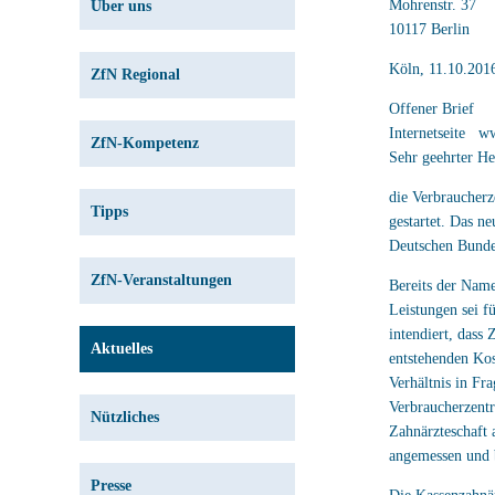
Mohrenstr. 37
Über uns
10117 Berlin
Köln, 11.10.201
ZfN Regional
Offener Brief
Internetseite w
ZfN-Kompetenz
Sehr geehrter He
die Verbraucherz
Tipps
gestartet. Das n
Deutschen Bundes
ZfN-Veranstaltungen
Bereits der Name
Leistungen sei f
intendiert, dass
Aktuelles
entstehenden Kos
Verhältnis in Fr
Verbraucherzentr
Nützliches
Zahnärzteschaft 
angemessen und b
Presse