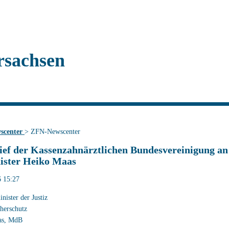
rsachsen
scenter
>
ZFN-Newscenter
ief der Kassenzahnärztlichen Bundesvereinigung an
ister Heiko Maas
6 15:27
ister der Justiz
herschutz
as, MdB