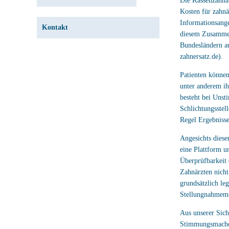
Die Kassenzahnä
Kosten für zahnä
Informationsange
Kontakt
diesem Zusammen
Bundesländern a
zahnersatz.de).
Patienten könne
unter anderem ih
besteht bei Unst
Schlichtungsstel
Regel Ergebnisse 
Angesichts diese
eine Plattform u
Überprüfbarkeit 
Zahnärzten nich
grundsätzlich le
Stellungnahmemög
Aus unserer Sicht
Stimmungsmache 