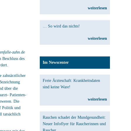
weiterlesen
… So wird das nichts!
weiterlesen
enfalle-zahn.de
m Beschluss des
Im Newscenter
dert.
 zahnärztlicher
Freie Ärzteschaft: Krankheitsdaten
 Bezeichnung
sind keine Ware!
nd über die
arzt- Patienten-
weiterlesen
chweren. Die
 Politik und
 tatsächlich
Rauchen schadet der Mundgesundheit:
Neuer Infoflyer für Raucherinnen und
Raucher