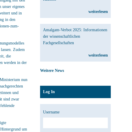
 Umgang mit den
 unser eigenes
weiterlesen
eitert und in
ng in den
tionen-zum-
Amalgam-Verbot 2025: Informationen
der wissenschaftlichen
Fachgesellschaften
inungsmodelles
n lassen. Zudem
weiterlesen
it, die
en werden in der
Weitere News
 Ministerium nun
 sachgerechten
Log In
ztinnen und
t sind zwar
 fehlende
Username
igte
 Hintergrund um