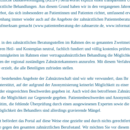
rztliche Bundesvereinigung (KZBV) befürwortet explizit einen transparenten
rztliche Behandlungen. Aus diesem Grund haben wir in den vergangenen Jahren
bot, das sich insbesondere an Patientinnen und Patienten richtet, umfassend erw
hang immer wieder auch auf die Angebote der zahnärztlichen Patientenberatu
ufmerksam gemacht (www.patientenberatung-der-zahnaerzte.de, www.informa
n in den zahnärztlichen Beratungsstellen im Rahmen des so genannten Zweitme
ren Heil- und Kostenplan neutral, fachlich fundiert und völlig kostenlos prüfe
immigkeiten im Rahmen einer vertragszahnärztlichen Behandlung die Möglichke
len der regional zuständigen Zahnärztekammern anzurufen. Mit diesem Verfahr
erzielt, die alle Beteiligten zufrieden stellen.
r bestehenden Angebote der Zahnärzteschaft sind wir sehr verwundert, dass Ihr
nterstützt, auf der aufgrund der Anonymisierung keinerlei Möglichkeit zu einer
der eingereichten Beschwerden gegeben ist. Auch wird den betroffenen Zahnär
t die Möglichkeit zur Gegenrede gegeben. Patientenbeschwerden und Anonymitä
gitim, die fehlende Überprüfung durch einen ausgewiesenen Experten sowie die
lichkeit des Behandlers sind allerdings gravierende Mängel.
 befördert das Portal auf diese Weise eine gezielte und durch nichts gerechtfert
gegen den gesamten zahnärztlichen Berufsstand. Wir möchten Sie vor diesem