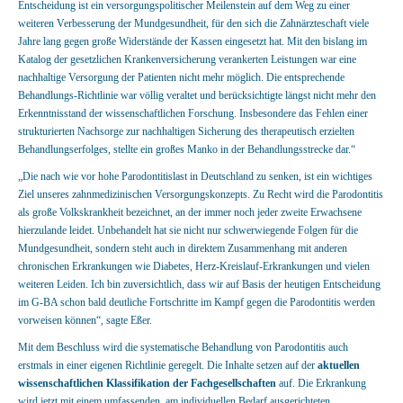
Entscheidung ist ein versorgungspolitischer Meilenstein auf dem Weg zu einer
weiteren Verbesserung der Mundgesundheit, für den sich die Zahnärzteschaft viele
Jahre lang gegen große Widerstände der Kassen eingesetzt hat. Mit den bislang im
Katalog der gesetzlichen Krankenversicherung verankerten Leistungen war eine
nachhaltige Versorgung der Patienten nicht mehr möglich. Die entsprechende
Behandlungs-Richtlinie war völlig veraltet und berücksichtigte längst nicht mehr den
Erkenntnisstand der wissenschaftlichen Forschung. Insbesondere das Fehlen einer
strukturierten Nachsorge zur nachhaltigen Sicherung des therapeutisch erzielten
Behandlungserfolges, stellte ein großes Manko in der Behandlungsstrecke dar.“
„Die nach wie vor hohe Parodontitislast in Deutschland zu senken, ist ein wichtiges
Ziel unseres zahnmedizinischen Versorgungskonzepts. Zu Recht wird die Parodontitis
als große Volkskrankheit bezeichnet, an der immer noch jeder zweite Erwachsene
hierzulande leidet. Unbehandelt hat sie nicht nur schwerwiegende Folgen für die
Mundgesundheit, sondern steht auch in direktem Zusammenhang mit anderen
chronischen Erkrankungen wie Diabetes, Herz-Kreislauf-Erkrankungen und vielen
weiteren Leiden. Ich bin zuversichtlich, dass wir auf Basis der heutigen Entscheidung
im G-BA schon bald deutliche Fortschritte im Kampf gegen die Parodontitis werden
vorweisen können“, sagte Eßer.
Mit dem Beschluss wird die systematische Behandlung von Parodontitis auch
erstmals in einer eigenen Richtlinie geregelt. Die Inhalte setzen auf der
aktuellen
wissenschaftlichen Klassifikation der Fachgesellschaften
auf. Die Erkrankung
wird jetzt mit einem umfassenden, am individuellen Bedarf ausgerichteten