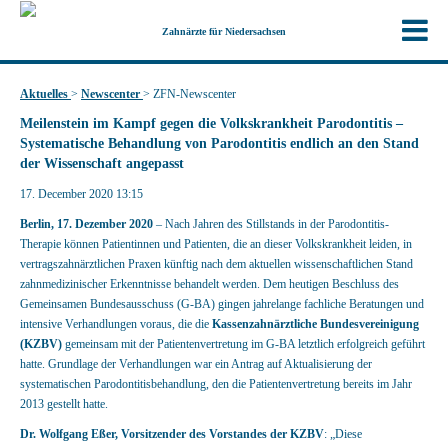
Zahnärzte für Niedersachsen
Aktuelles
>
Newscenter
>
ZFN-Newscenter
Meilenstein im Kampf gegen die Volkskrankheit Parodontitis –
Systematische Behandlung von Parodontitis endlich an den Stand
der Wissenschaft angepasst
17. December 2020 13:15
Berlin, 17. Dezember 2020
– Nach Jahren des Stillstands in der Parodontitis-
Therapie können Patientinnen und Patienten, die an dieser Volkskrankheit leiden, in
vertragszahnärztlichen Praxen künftig nach dem aktuellen wissenschaftlichen Stand
zahnmedizinischer Erkenntnisse behandelt werden. Dem heutigen Beschluss des
Gemeinsamen Bundesausschuss (G-BA) gingen jahrelange fachliche Beratungen und
intensive Verhandlungen voraus, die die
Kassenzahnärztliche Bundesvereinigung
(KZBV)
gemeinsam mit der Patientenvertretung im G-BA letztlich erfolgreich geführt
hatte. Grundlage der Verhandlungen war ein Antrag auf Aktualisierung der
systematischen Parodontitisbehandlung, den die Patientenvertretung bereits im Jahr
2013 gestellt hatte.
Dr. Wolfgang Eßer, Vorsitzender des Vorstandes der KZBV
: „Diese