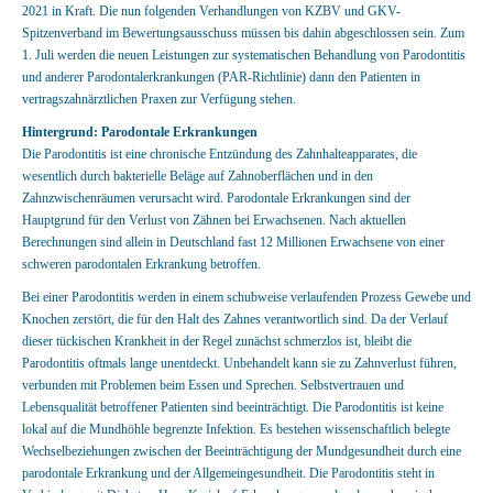
2021 in Kraft. Die nun folgenden Verhandlungen von KZBV und GKV-
Spitzenverband im Bewertungsausschuss müssen bis dahin abgeschlossen sein. Zum
1. Juli werden die neuen Leistungen zur systematischen Behandlung von Parodontitis
und anderer Parodontalerkrankungen (PAR-Richtlinie) dann den Patienten in
vertragszahnärztlichen Praxen zur Verfügung stehen.
Hintergrund: Parodontale Erkrankungen
Die Parodontitis ist eine chronische Entzündung des Zahnhalteapparates, die
wesentlich durch bakterielle Beläge auf Zahnoberflächen und in den
Zahnzwischenräumen verursacht wird. Parodontale Erkrankungen sind der
Hauptgrund für den Verlust von Zähnen bei Erwachsenen. Nach aktuellen
Berechnungen sind allein in Deutschland fast 12 Millionen Erwachsene von einer
schweren parodontalen Erkrankung betroffen.
Bei einer Parodontitis werden in einem schubweise verlaufenden Prozess Gewebe und
Knochen zerstört, die für den Halt des Zahnes verantwortlich sind. Da der Verlauf
dieser tückischen Krankheit in der Regel zunächst schmerzlos ist, bleibt die
Parodontitis oftmals lange unentdeckt. Unbehandelt kann sie zu Zahnverlust führen,
verbunden mit Problemen beim Essen und Sprechen. Selbstvertrauen und
Lebensqualität betroffener Patienten sind beeinträchtigt. Die Parodontitis ist keine
lokal auf die Mundhöhle begrenzte Infektion. Es bestehen wissenschaftlich belegte
Wechselbeziehungen zwischen der Beeinträchtigung der Mundgesundheit durch eine
parodontale Erkrankung und der Allgemeingesundheit. Die Parodontitis steht in