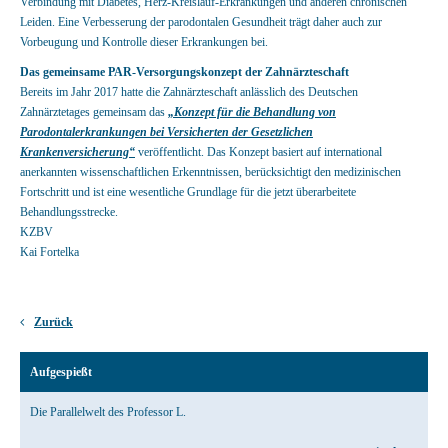
Verbindung mit Diabetes, Herz-Kreislauf-Erkrankungen und anderen chronischen
Leiden. Eine Verbesserung der parodontalen Gesundheit trägt daher auch zur
Vorbeugung und Kontrolle dieser Erkrankungen bei.
Das gemeinsame PAR-Versorgungskonzept der Zahnärzteschaft
Bereits im Jahr 2017 hatte die Zahnärzteschaft anlässlich des Deutschen
Zahnärztetages gemeinsam das
„
Konzept für die Behandlung von
Parodontalerkrankungen bei Versicherten der Gesetzlichen
Krankenversicherung“
veröffentlicht. Das Konzept basiert auf international
anerkannten wissenschaftlichen Erkenntnissen, berücksichtigt den medizinischen
Fortschritt und ist eine wesentliche Grundlage für die jetzt überarbeitete
Behandlungsstrecke.
KZBV
Kai Fortelka
Zurück
Aufgespießt
Die Parallelwelt des Professor L.