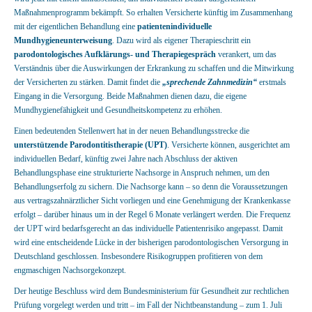
Maßnahmenprogramm bekämpft. So erhalten Versicherte künftig im Zusammenhang
mit der eigentlichen Behandlung eine
patientenindividuelle
Mundhygieneunterweisung
. Dazu wird als eigener Therapieschritt ein
parodontologisches Aufklärungs- und Therapiegespräch
verankert, um das
Verständnis über die Auswirkungen der Erkrankung zu schaffen und die Mitwirkung
der Versicherten zu stärken. Damit findet die
„sprechende Zahnmedizin“
erstmals
Eingang in die Versorgung. Beide Maßnahmen dienen dazu, die eigene
Mundhygienefähigkeit und Gesundheitskompetenz zu erhöhen.
Einen bedeutenden Stellenwert hat in der neuen Behandlungsstrecke die
unterstützende Parodontitistherapie (UPT)
. Versicherte können, ausgerichtet am
individuellen Bedarf, künftig zwei Jahre nach Abschluss der aktiven
Behandlungsphase eine strukturierte Nachsorge in Anspruch nehmen, um den
Behandlungserfolg zu sichern. Die Nachsorge kann – so denn die Voraussetzungen
aus vertragszahnärztlicher Sicht vorliegen und eine Genehmigung der Krankenkasse
erfolgt – darüber hinaus um in der Regel 6 Monate verlängert werden. Die Frequenz
der UPT wird bedarfsgerecht an das individuelle Patientenrisiko angepasst. Damit
wird eine entscheidende Lücke in der bisherigen parodontologischen Versorgung in
Deutschland geschlossen. Insbesondere Risikogruppen profitieren von dem
engmaschigen Nachsorgekonzept.
Der heutige Beschluss wird dem Bundesministerium für Gesundheit zur rechtlichen
Prüfung vorgelegt werden und tritt – im Fall der Nichtbeanstandung – zum 1. Juli