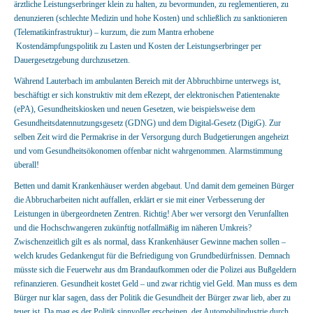
ärztliche Leistungserbringer klein zu halten, zu bevormunden, zu reglementieren, zu
denunzieren (schlechte Medizin und hohe Kosten) und schließlich zu sanktionieren
(Telematikinfrastruktur) – kurzum, die zum Mantra erhobene
Kostendämpfungspolitik zu Lasten und Kosten der Leistungserbringer per
Dauergesetzgebung durchzusetzen.
Während Lauterbach im ambulanten Bereich mit der Abbruchbirne unterwegs ist,
beschäftigt er sich konstruktiv mit dem eRezept, der elektronischen Patientenakte
(ePA), Gesundheitskiosken und neuen Gesetzen, wie beispielsweise dem
Gesundheitsdatennutzungsgesetz (GDNG) und dem Digital-Gesetz (DigiG). Zur
selben Zeit wird die Permakrise in der Versorgung durch Budgetierungen angeheizt
und vom Gesundheitsökonomen offenbar nicht wahrgenommen. Alarmstimmung
überall!
Betten und damit Krankenhäuser werden abgebaut. Und damit dem gemeinen Bürger
die Abbrucharbeiten nicht auffallen, erklärt er sie mit einer Verbesserung der
Leistungen in übergeordneten Zentren. Richtig! Aber wer versorgt den Verunfallten
und die Hochschwangeren zukünftig notfallmäßig im näheren Umkreis?
Zwischenzeitlich gilt es als normal, dass Krankenhäuser Gewinne machen sollen –
welch krudes Gedankengut für die Befriedigung von Grundbedürfnissen. Demnach
müsste sich die Feuerwehr aus dm Brandaufkommen oder die Polizei aus Bußgeldern
refinanzieren. Gesundheit kostet Geld – und zwar richtig viel Geld. Man muss es dem
Bürger nur klar sagen, dass der Politik die Gesundheit der Bürger zwar lieb, aber zu
teuer ist. Da mag es der Politik sinnvoller erscheinen, der Automobilindustrie durch