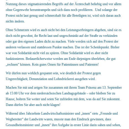
Nutzung dieses stigmatisierenden Begriffs auf der Ärzteschaft beliebig und vor allem
ohne Gegenwehr herumtrampeln und sich dazu noch profilieren. Und solange der
Protest nicht laut genug und schmerzhaft für alle Beteiligten ist, wird sich daran auch
nichts ändern.
Ohne Schmerzen wird es auch nicht bei den Leistungserbringern abgehen, sind sie es
doch nicht gewohnt, ihr Recht laut und ungeschminkt auf der Straße zu verkünden
oder gar den eigenen Laden dicht zu machen. Viele werden sich auf den Protest der
anderen verlassen und stattdessen Punkte machen. Das ist der Scheidepunkt. Bisher
war von Solidarität nicht viel zu spüren. Ohne Solidarität wird es aber nicht
funktionieren. Bedauerlicherweise werden am Ende diejenigen überleben, die gut
„rechnen“ können. Kein gutes Omen für Patientinnen und Patienten!
Wir dürfen nun wirklich gespannt sein, wie deutlich der Protest gegen
Ungerechtigkeit, Denunziation und Lohndrückerei ausgehen wird.
Machen Sie mit und zeigen Sie zusammen mit ihrem Team Präsenz am 13. September
ab 15:00 Uhr vor dem niedersächsischen Landtagsgebäude – oder bleiben Sie zu
Hause, bohren Sie weiter und seien Sie zufrieden mit dem, was da auf Sie zukommt.
Dann dürfen Sie aber auch nicht klagen!
Während über Jahrzehnte Landwirtschaftsminister und „innen“ stets „Freunde und
Wegbereiter“ der Landwirte waren, musste man den Eindruck gewinnen, dass
Gesundheitsminister und „innen“ ihre Aufgabe in erster Linie darin sahen und sehen,