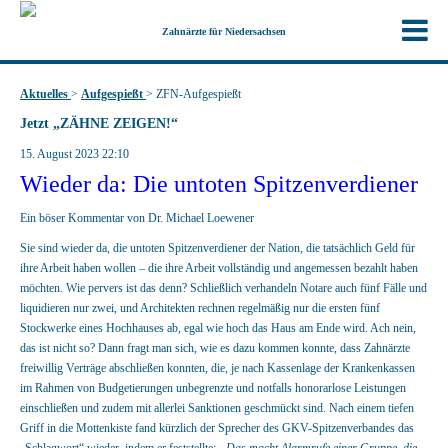
Zahnärzte für Niedersachsen
Aktuelles
>
Aufgespießt
>
ZFN-Aufgespießt
Jetzt „ZÄHNE ZEIGEN!“
15. August 2023 22:10
Wieder da: Die untoten Spitzenverdiener
Ein böser Kommentar von Dr. Michael Loewener
Sie sind wieder da, die untoten Spitzenverdiener der Nation, die tatsächlich Geld für
ihre Arbeit haben wollen – die ihre Arbeit vollständig und angemessen bezahlt haben
möchten. Wie pervers ist das denn? Schließlich verhandeln Notare auch fünf Fälle und
liquidieren nur zwei, und Architekten rechnen regelmäßig nur die ersten fünf
Stockwerke eines Hochhauses ab, egal wie hoch das Haus am Ende wird. Ach nein,
das ist nicht so? Dann fragt man sich, wie es dazu kommen konnte, dass Zahnärzte
freiwillig Verträge abschließen konnten, die, je nach Kassenlage der Krankenkassen
im Rahmen von Budgetierungen unbegrenzte und notfalls honorarlose Leistungen
einschließen und zudem mit allerlei Sanktionen geschmückt sind. Nach einem tiefen
Griff in die Mottenkiste fand kürzlich der Sprecher des GKV-Spitzenverbandes das