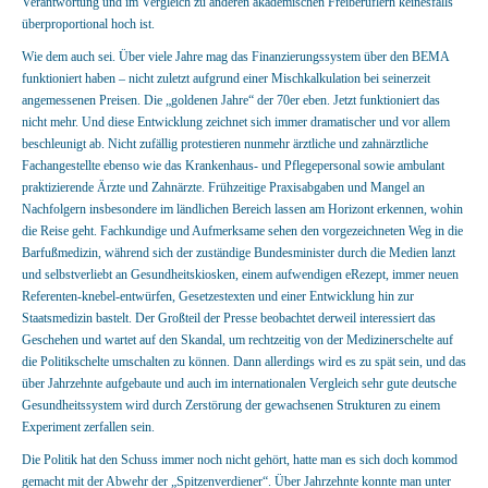
Verantwortung und im Vergleich zu anderen akademischen Freiberuflern keinesfalls
überproportional hoch ist.
Wie dem auch sei. Über viele Jahre mag das Finanzierungssystem über den BEMA
funktioniert haben – nicht zuletzt aufgrund einer Mischkalkulation bei seinerzeit
angemessenen Preisen. Die „goldenen Jahre“ der 70er eben. Jetzt funktioniert das
nicht mehr. Und diese Entwicklung zeichnet sich immer dramatischer und vor allem
beschleunigt ab. Nicht zufällig protestieren nunmehr ärztliche und zahnärztliche
Fachangestellte ebenso wie das Krankenhaus- und Pflegepersonal sowie ambulant
praktizierende Ärzte und Zahnärzte. Frühzeitige Praxisabgaben und Mangel an
Nachfolgern insbesondere im ländlichen Bereich lassen am Horizont erkennen, wohin
die Reise geht. Fachkundige und Aufmerksame sehen den vorgezeichneten Weg in die
Barfußmedizin, während sich der zuständige Bundesminister durch die Medien lanzt
und selbstverliebt an Gesundheitskiosken, einem aufwendigen eRezept, immer neuen
Referenten-knebel-entwürfen, Gesetzestexten und einer Entwicklung hin zur
Staatsmedizin bastelt. Der Großteil der Presse beobachtet derweil interessiert das
Geschehen und wartet auf den Skandal, um rechtzeitig von der Medizinerschelte auf
die Politikschelte umschalten zu können. Dann allerdings wird es zu spät sein, und das
über Jahrzehnte aufgebaute und auch im internationalen Vergleich sehr gute deutsche
Gesundheitssystem wird durch Zerstörung der gewachsenen Strukturen zu einem
Experiment zerfallen sein.
Die Politik hat den Schuss immer noch nicht gehört, hatte man es sich doch kommod
gemacht mit der Abwehr der „Spitzenverdiener“. Über Jahrzehnte konnte man unter