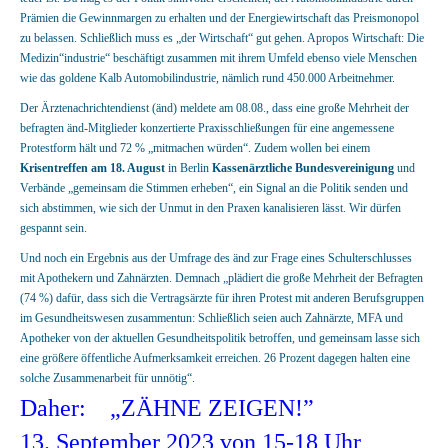
Prämien die Gewinnmargen zu erhalten und der Energiewirtschaft das Preismonopol
zu belassen. Schließlich muss es „der Wirtschaft“ gut gehen. Apropos Wirtschaft: Die
Medizin“industrie“ beschäftigt zusammen mit ihrem Umfeld ebenso viele Menschen
wie das goldene Kalb Automobilindustrie, nämlich rund 450.000 Arbeitnehmer.
Der Ärztenachrichtendienst (änd) meldete am 08.08., dass eine große Mehrheit der
befragten änd-Mitglieder konzertierte Praxisschließungen für eine angemessene
Protestform hält und 72 % „mitmachen würden“. Zudem wollen bei einem
Krisentreffen am 18. August
in Berlin
Kassenärztliche Bundesvereinigung
und
Verbände „gemeinsam die Stimmen erheben“, ein Signal an die Politik senden und
sich abstimmen, wie sich der Unmut in den Praxen kanalisieren lässt. Wir dürfen
gespannt sein.
Und noch ein Ergebnis aus der Umfrage des änd zur Frage eines Schulterschlusses
mit Apothekern und Zahnärzten. Demnach „plädiert die große Mehrheit der Befragten
(74 %) dafür, dass sich die Vertragsärzte für ihren Protest mit anderen Berufsgruppen
im Gesundheitswesen zusammentun: Schließlich seien auch Zahnärzte, MFA und
Apotheker von der aktuellen Gesundheitspolitik betroffen, und gemeinsam lasse sich
eine größere öffentliche Aufmerksamkeit erreichen. 26 Prozent dagegen halten eine
solche Zusammenarbeit für unnötig“.
Daher: „ZÄHNE ZEIGEN!”
13. September 2023 von 15-18 Uhr