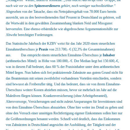
„Schlagwort“ wieder, indem er feststellte:
„Das macht Alarmrufe einer Gruppe, die
nach wie vor zu den
Spitzenverdienern
gehört, noch weniger nachvollziehbar.“
Abgesehen von der Tatsache, dass ein Nettojahresgehalt von 78.000 Euro bereits
ausreicht, um zu den bestverdienenden fünf Prozent in Deutschland zu gehören, soll
die Wortwahl in dem gewählten Zusammenhang blanken Neid und Missgunst
hervorrufen. Eine ebenso erbärmliche wie abgedroschene Argumentationshilfe zur
Abwehr berechtigter Forderungen.
Das Statistische Jahrbuch der KZBV weist für das Jahr 2020 einen steuerlichen
Einnahmeüberschuss je
Praxis
von 213.700,- € (32,3% der Gesamteinnahmen)
aus. Das entspricht einem steuerlichen Einnahme-Überschuss je
Inhaber
(arithmetisches Mittel)
in Höhe von 180.000,- €. Der Median liegt bei 150.600,-€,
was in diesem Fall bedeutet, dass 60 % der Praxisinhaber unter dem arithmetischen
Mittel liegen. Nun haben sich frei praktizierende Zahnärzte aus gutem Grund nicht für
das Beamtentum mit seinen zweifelsfrei vorhandenen Vorteilen entschieden, sondern
sind bewusst als Freiberufler tätig. Und das bedeutet, dass sie von ihrem Einnahme-
Überschuss weitere Kosten abziehen müssen, bevor sie mehrfach im Jahr auf die
Malediven fliegen können. Krankenversicherung (ohne Arbeitgeberanteil),
Altersvorsorge, Versicherungen und nicht zuletzt Ansparungen für Investitionen sind
von dem Einnahme-Überschuss abzuziehen. Ohne hier weiter ins Detail zu gehen und
ohne den Versuch einer unnötigen Rechtfertigung eigener Einkommen sollen hier nur
die Größenordnungen benannt werden. Schnell wird deutlich, dass das Einkommen
von Zahnärzten in Deutschland angesichts der Ausbildung, der Tätigkeit und der