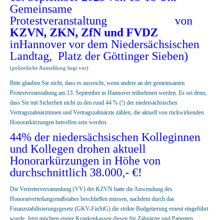
Gemeinsame
Protestveranstaltung von
KZVN, ZKN, ZfN und FVDZ
inHannover vor dem Niedersächsischen
Landtag, Platz der Göttinger Sieben)
(polizeiliche Anmeldung liegt vor)
Bitte glauben Sie nicht, dass es ausreicht, wenn andere an der gemeinsamen
Protestveranstaltung am 13. September in Hannover teilnehmen werden. Es sei denn,
dass Sie mit Sicherheit nicht zu den rund 44 % (!) der niedersächsischen
Vertragszahnärztinnen und Vertragszahnärzte zählen, die aktuell von rückwirkenden
Honorarkürzungen betroffen sein werden.
44% der niedersächsischen Kolleginnen
und Kollegen drohen aktuell
Honorarkürzungen in Höhe von
durchschnittlich 38.000,- €!
Die Vertreterversammlung (VV) der KZVN hatte die Anwendung des
Honorarverteilungsmaßstabes beschließen müssen, nachdem durch das
Finanzstabilisierungsgesetz (GKV-FinStG) die strikte Budgetierung erneut eingeführt
wurde. Jetzt möchten einige Krankenkassen diesen für Zahnärzte und Patienten