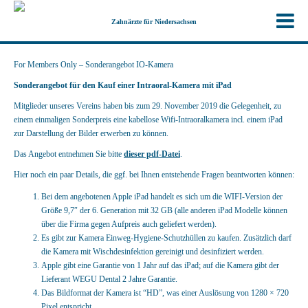
Zahnärzte für Niedersachsen
For Members Only – Sonderangebot IO-Kamera
Sonderangebot für den Kauf einer Intraoral-Kamera mit iPad
Mitglieder unseres Vereins haben bis zum 29. November 2019 die Gelegenheit, zu
einem einmaligen Sonderpreis eine kabellose Wifi-Intraoralkamera incl. einem iPad
zur Darstellung der Bilder erwerben zu können.
Das Angebot entnehmen Sie bitte
dieser pdf-Datei
.
Hier noch ein paar Details, die ggf. bei Ihnen entstehende Fragen beantworten können:
Bei dem angebotenen Apple iPad handelt es sich um die WIFI-Version der
Größe 9,7″ der 6. Generation mit 32 GB (alle anderen iPad Modelle können
über die Firma gegen Aufpreis auch geliefert werden).
Es gibt zur Kamera Einweg-Hygiene-Schutzhüllen zu kaufen. Zusätzlich darf
die Kamera mit Wischdesinfektion gereinigt und desinfiziert werden.
Apple gibt eine Garantie von 1 Jahr auf das iPad; auf die Kamera gibt der
Lieferant WEGU Dental 2 Jahre Garantie.
Das Bildformat der Kamera ist “HD”, was einer Auslösung von 1280 × 720
Pixel entspricht.