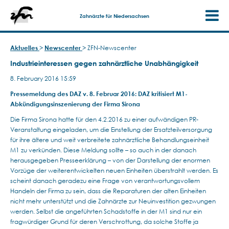
Zahnärzte für Niedersachsen
Aktuelles
>
Newscenter
>
ZFN-Newscenter
Industrieinteressen gegen zahnärztliche Unabhängigkeit
8. February 2016 15:59
Pressemeldung des DAZ v. 8. Februar 2016: DAZ kritisiert M1-
Abkündigungsinszenierung der Firma Sirona
Die Firma Sirona hatte für den 4.2.2016 zu einer aufwändigen PR-
Veranstaltung eingeladen, um die Einstellung der Ersatzteilversorgung
für ihre ältere und weit verbreitete zahnärztliche Behandlungseinheit
M1 zu verkünden. Diese Meldung sollte – so auch in der danach
herausgegeben Presseerklärung – von der Darstellung der enormen
Vorzüge der weiterentwickelten neuen Einheiten überstrahlt werden. Es
scheint danach geradezu eine Frage von verantwortungsvollem
Handeln der Firma zu sein, dass die Reparaturen der alten Einheiten
nicht mehr unterstützt und die Zahnärzte zur Neuinvestition gezwungen
werden. Selbst die angeführten Schadstoffe in der M1 sind nur ein
fragwürdiger Grund für deren Verschrottung, da solche Stoffe ja