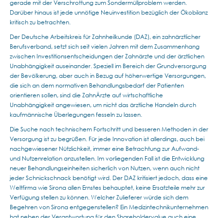
gerade mit der Verschrottung zum Sondermüllproblem werden.
Darüber hinaus ist jede unnötige Neuinvestition bezüglich der Ökobilanz
kritisch zu betrachten.
Der Deutsche Arbeitskreis für Zahnheilkunde (DAZ), ein zahnärztlicher
Berufsverband, setzt sich seit vielen Jahren mit dem Zusammenhang
zwischen Investitionsentscheidungen der Zahnärzte und der ärztlichen
Unabhängigkeit auseinander. Speziell im Bereich der Grundversorgung
der Bevölkerung, aber auch in Bezug auf höherwertige Versorgungen,
die sich an dem normativen Behandlungsbedarf der Patienten
orientieren sollen, sind die ZahnÄrzte auf wirtschaftliche
Unabhängigkeit angewiesen, um nicht das ärztliche Handeln durch
kaufmännische Überlegungen fesseln zu lassen.
Die Suche nach technischem Fortschritt und besseren Methoden in der
Versorgung ist zu begrüßen. Für jede Innovation ist allerdings, auch bei
nachgewiesener Nützlichkeit, immer eine Betrachtung zur Aufwand-
und Nutzenrelation anzustellen. Im vorliegenden Fall ist die Entwicklung
neuer Behandlungseinheiten sicherlich von Nutzen, wenn auch nicht
jeder Schnickschnack benötigt wird. Der DAZ kritisiert jedoch, dass eine
Weltfirma wie Sirona allen Ernstes behauptet, keine Ersatzteile mehr zur
Verfügung stellen zu können. Welcher Zulieferer würde sich dem
Begehren von Sirona entgegenstellen? Ein Medizintechnikunternehmen
hat neben der Verantwortung für den Shareholdervalue auch eine