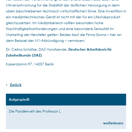
Mitverantwortung für die Stabilität der ärztlichen Versorgung in dem
oben beschriebenen technisch wirtschaftlichen Sinne. Eine Investition in
ein medizintechnisches Gerät ist nicht mit der für ein Lifestyleprodukt
gleichzusetzen. Im Medizinbereich sollten besonders hohe
Nachhaltigkeitsanforderungen und eine besondere Seriosität im
Marketing der Hersteller gelten. Beides lässt die Firma Sirona – hier an
dem Beispiel der M1-Abkündigung – vermissen.
Dr. Celina Schätze, DAZ-Vorsitzende,
D
eutscher Arbeitskreis für
Zahnheilkunde (DAZ)
Kaiserdamm 97, 14057 Berlin
Zurück
Aufgespießt
Die Parallelwelt des Professor L.
weiterlesen