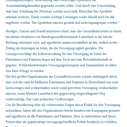
Leistungskürzungen, wenn künftig statt vollwertiger Apotheken nur
Arzneimittelabgabestellen gegründet werden sollen. Und durch eine Umverteilung
statt einer Anhebung des Honorars werden noch mehr Menschen ihre Apotheke
nebenan verlieren. Damit würden wichtige Leistungen weder überall noch für alle
angeboten werden. Die Apotheken müssen gestärkt und nicht kaputtgespart werden.“
Hendges, Gassen und Arnold kritisieren scharf, dass das Gesundheitssystem in seinen
bewährten Strukturen von Bundesgesundheitsminister Lauterbach in die falsche
Richtung reformiert wird, und appellieren unmissverständlich an ihn, endlich in den
Dialog mit denjenigen zu treten, die die Versorgung täglich gestalten. Die
Lösungsvorschläge der Selbstverwaltung für eine Versorgung im Sinne der
Patientinnen und Patienten liegen auf dem Tisch und eine Reformbereitschaft ist
gegeben. Wirklichkeitsfremden Versorgungskonzepten und Staatsmedizin ist dabei
eine klare Absage zu erteilen.
Die drei großen Organisationen des Gesundheitswesens warnen eindringlich davor,
dass sich die rund 84 Millionen Patientinnen und Patienten in Deutschland von einer
hochwertigen und wohnortnahen sowie sozial gerechten Versorgung verabschieden
müssen, wenn Minister Lauterbach den gegenwärtig eingeschlagenen Weg
weiterverfolgt. Das wäre politisches Großversagen.
Um die Bevölkerung über die verheerenden Folgen dieser Politik für ihre Versorgung
aufzuklären, haben alle drei Organisationen bereits bundesweite Kampagnen gestartet
und appellieren an alle Patientinnen und Patienten, diese zu unterstützen und ihrem
Protest über die gegenwärtige versorgungsfeindliche Politik Ausdruck zu verleihen.