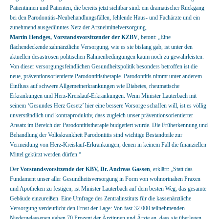
Patientinnen und Patienten, die bereits jetzt sichtbar sind: ein dramatischer Rückgang
bei den Parodontitis-Neubehandlungsfällen, fehlende Haus- und Fachärzte und ein
zunehmend ausgedünntes Netz der Arzneimittelversorgung.
Martin Hendges, Vorstandsvorsitzender der KZBV
, betont: „Eine
flächendeckende zahnärztliche Versorgung, wie es sie bislang gab, ist unter den
aktuellen desaströsen politischen Rahmenbedingungen kaum noch zu gewährleisten.
Von dieser versorgungsfeindlichen Gesundheitspolitik besonders betroffen ist die
neue, präventionsorientierte Parodontitistherapie. Parodontitis nimmt unter anderem
Einfluss auf schwere Allgemeinerkrankungen wie Diabetes, rheumatische
Erkrankungen und Herz-Kreislauf-Erkrankungen. Wenn Minister Lauterbach mit
seinem ‘Gesundes Herz Gesetz’ hier eine bessere Vorsorge schaffen will, ist es völlig
unverständlich und kontraproduktiv, dass zugleich unser präventionsorientierter
Ansatz im Bereich der Parodontitistherapie budgetiert wurde. Die Früherkennung und
Behandlung der Volkskrankheit Parodontitis sind wichtige Bestandteile zur
Vermeidung von Herz-Kreislauf-Erkrankungen, denen in keinem Fall die finanziellen
Mittel gekürzt werden dürfen.“
Der
Vorstandsvorsitzende der KBV, Dr. Andreas Gassen
, erklärt: „Statt das
Fundament unser aller Gesundheitsversorgung in Form von wohnortnahen Praxen
und Apotheken zu festigen, ist Minister Lauterbach auf dem besten Weg, das gesamte
Gebäude einzureißen. Eine Umfrage des Zentralinstituts für die kassenärztliche
Versorgung verdeutlicht den Ernst der Lage: Von fast 32.000 teilnehmenden
Niedergelassenen gaben 70 Prozent der Ärztinnen und Ärzte an, dass sie überlegen,