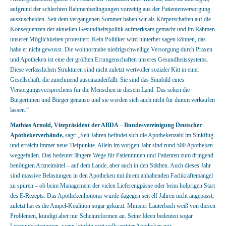
aufgrund der schlechten Rahmenbedingungen vorzeitig aus der Patientenversorgung
auszuscheiden. Seit dem vergangenen Sommer haben wir als Körperschaften auf die
Konsequenzen der aktuellen Gesundheitspolitik aufmerksam gemacht und im Rahmen
unserer Möglichkeiten protestiert. Kein Politiker wird hinterher sagen können, das
habe er nicht gewusst. Die wohnortnahe niedrigschwellige Versorgung durch Praxen
und Apotheken ist eine der größten Errungenschaften unseres Gesundheitssystems.
Diese verlässlichen Strukturen sind nicht zuletzt wertvoller sozialer Kitt in einer
Gesellschaft, die zunehmend auseinanderfällt. Sie sind das Sinnbild eines
Versorgungsversprechens für die Menschen in diesem Land. Das sehen die
Bürgerinnen und Bürger genauso und sie werden sich auch nicht für dumm verkaufen
lassen.“
Mathias Arnold, Vizepräsident der ABDA – Bundesvereinigung Deutscher
Apothekerverbände,
sagt: „Seit Jahren befindet sich die Apothekenzahl im Sinkflug
und erreicht immer neue Tiefpunkte. Allein im vorigen Jahr sind rund 500 Apotheken
weggefallen. Das bedeutet längere Wege für Patientinnen und Patienten zum dringend
benötigten Arzneimittel – auf dem Lande, aber auch in den Städten. Auch dieses Jahr
sind massive Belastungen in den Apotheken mit ihrem anhaltenden Fachkräftemangel
zu spüren – ob beim Management der vielen Lieferengpässe oder beim holprigen Start
des E-Rezepts. Das Apothekenhonorar wurde dagegen seit elf Jahren nicht angepasst,
zuletzt hat es die Ampel-Koalition sogar gekürzt. Minister Lauterbach weiß von diesen
Problemen, kündigt aber nur Scheinreformen an. Seine Ideen bedeuten sogar