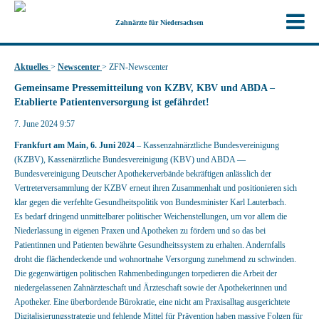
Zahnärzte für Niedersachsen
Aktuelles
>
Newscenter
>
ZFN-Newscenter
Gemeinsame Pressemitteilung von KZBV, KBV und ABDA –
Etablierte Patientenversorgung ist gefährdet!
7. June 2024 9:57
Frankfurt am Main, 6. Juni 2024
– Kassenzahnärztliche Bundesvereinigung
(KZBV), Kassenärztliche Bundesvereinigung (KBV) und ABDA —
Bundesvereinigung Deutscher Apothekerverbände bekräftigen anlässlich der
Vertreterversammlung der KZBV erneut ihren Zusammenhalt und positionieren sich
klar gegen die verfehlte Gesundheitspolitik von Bundesminister Karl Lauterbach.
Es bedarf dringend unmittelbarer politischer Weichenstellungen, um vor allem die
Niederlassung in eigenen Praxen und Apotheken zu fördern und so das bei
Patientinnen und Patienten bewährte Gesundheitssystem zu erhalten. Andernfalls
droht die flächendeckende und wohnortnahe Versorgung zunehmend zu schwinden.
Die gegenwärtigen politischen Rahmenbedingungen torpedieren die Arbeit der
niedergelassenen Zahnärzteschaft und Ärzteschaft sowie der Apothekerinnen und
Apotheker. Eine überbordende Bürokratie, eine nicht am Praxisalltag ausgerichtete
Digitalisierungsstrategie und fehlende Mittel für Prävention haben massive Folgen für