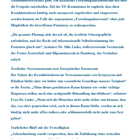
Gesundheitswirtschaft geht. Ein staatliches Forschungsdatenzentrum soll über
die Freigabe entscheiden. Ziel der EU-Kommission ist zugleich, dass diese
Krankheitsdaten künftig auch europaweit angefordert und ausgewertet
werden können, im Falle der sogenannten „Forschungsinteressen“ ohne jede
Möglichkeit des betroffenen Patienten, zu widersprechen.
„Die gesamte Planung zielt darauf ab, die ärztliche Schweigepflicht
aufzuheben, und das Recht auf informationelle Selbstbestimmung des
Patienten gleich mit“, kritisiert Dr. Silke Lüder, stellvertretende Vorsitzende
der Freien Ärzteschaft und Allgemeinärztin in Hamburg, das Vorhaben
scharf.
Ärztlicher Vertrauensraum statt Europäischer Datenraum
Der Schutz der Krankheitsdaten im Vertrauensraums von Arztpraxen und
Kliniken bleibt aber wie bisher eine wesentliche Grundlage unserer Tätigkeit“
so die Ärztin. „Ohne diesen geschützten Raum können wir weder richtige
Diagnosen stellen, noch eine sachgemäße Behandlung durchführen“, erläutert
Frau Dr. Lüder. „Wenn sich die Menschen nicht mehr sicher sein können, dass
das, was dort gesprochen wird, auch in diesem Raum bleibt, werden sie sich
künftig nicht mehr offen äußern oder schlimmstenfalls nicht mehr zum Arzt
gehen“.
Unehrlicher Bluff mit der Freiwilligkeit
„Jahrzehntelang wurde versprochen, dass die Einführung einer zentralen