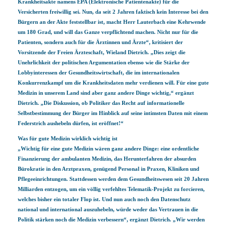
Krankheitsakte namens EPA (Elektronische Patientenakte) für die
Versicherten freiwillig sei. Nun, da seit 2 Jahren faktisch kein Interesse bei den
Bürgern an der Akte feststellbar ist, macht Herr Lauterbach eine Kehrwende
um 180 Grad, und will das Ganze verpflichtend machen. Nicht nur für die
Patienten, sondern auch für die Ärztinnen und Ärzte“, kritisiert der
Vorsitzende der Freien Ärzteschaft, Wieland Dietrich. „Dies zeigt die
Unehrlichkeit der politischen Argumentation ebenso wie die Stärke der
Lobbyinteressen der Gesundheitswirtschaft, die im internationalen
Konkurrenzkampf um die Krankheitsdaten mehr verdienen will. Für eine gute
Medizin in unserem Land sind aber ganz andere Dinge wichtig,“ ergänzt
Dietrich. „Die Diskussion, ob Politiker das Recht auf informationelle
Selbstbestimmung der Bürger im Hinblick auf seine intimsten Daten mit einem
Federstrich aushebeln dürfen, ist eröffnet!“
Was für gute Medizin wirklich wichtig ist
„Wichtig für eine gute Medizin wären ganz andere Dinge: eine ordentliche
Finanzierung der ambulanten Medizin, das Herunterfahren der absurden
Bürokratie in den Arztpraxen, genügend Personal in Praxen, Kliniken und
Pflegeeinrichtungen. Stattdessen werden dem Gesundheitswesen seit 20 Jahren
Milliarden entzogen, um ein völlig verfehltes Telematik-Projekt zu forcieren,
welches bisher ein totaler Flop ist. Und nun auch noch den Datenschutz
national und international auszuhebeln, würde weder das Vertrauen in die
Politik stärken noch die Medizin verbessern“, ergänzt Dietrich. „Wir werden