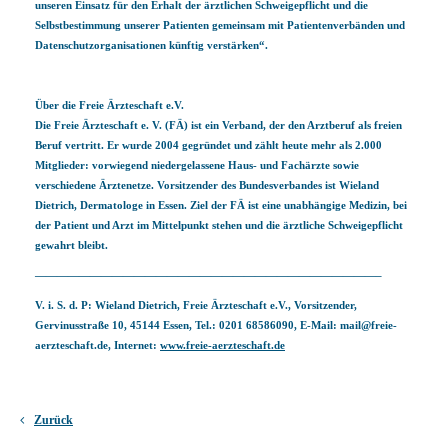
unseren Einsatz für den Erhalt der ärztlichen Schweigepflicht und die
Selbstbestimmung unserer Patienten gemeinsam mit Patientenverbänden und
Datenschutzorganisationen künftig verstärken“.
Über die Freie Ärzteschaft e.V.
Die Freie Ärzteschaft e. V. (FÄ) ist ein Verband, der den Arztberuf als freien
Beruf vertritt. Er wurde 2004 gegründet und zählt heute mehr als 2.000
Mitglieder: vorwiegend niedergelassene Haus- und Fachärzte sowie
verschiedene Ärztenetze. Vorsitzender des Bundesverbandes ist Wieland
Dietrich, Dermatologe in Essen. Ziel der FÄ ist eine unabhängige Medizin, bei
der Patient und Arzt im Mittelpunkt stehen und die ärztliche Schweigepflicht
gewahrt bleibt.
———————————————————————————————–
V. i. S. d. P: Wieland Dietrich, Freie Ärzteschaft e.V., Vorsitzender,
Gervinusstraße 10, 45144 Essen, Tel.: 0201 68586090, E-Mail: mail@freie-
aerzteschaft.de, Internet:
www.freie-aerzteschaft.de
Zurück