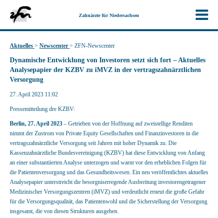
Zahnärzte für Niedersachsen
Aktuelles
>
Newscenter
>
ZFN-Newscenter
Dynamische Entwicklung von Investoren setzt sich fort – Aktuelles
Analysepapier der KZBV zu iMVZ in der vertragszahnärztlichen
Versorgung
27. April 2023 11:02
Pressemitteilung dre KZBV:
Berlin, 27. April 2023
– Getrieben von der Hoffnung auf zweistellige Renditen
nimmt der Zustrom von Private Equity Gesellschaften und Finanzinvestoren in die
vertragszahnärztliche Versorgung seit Jahren mit hoher Dynamik zu. Die
Kassenzahnärztliche Bundesvereinigung (KZBV) hat diese Entwicklung von Anfang
an einer substantiierten Analyse unterzogen und warnt vor den erheblichen Folgen für
die Patientenversorgung und das Gesundheitswesen. Ein neu veröffentlichtes aktuelles
Analysepapier unterstreicht die besorgniserregende Ausbreitung investorengetragener
Medizinischer Versorgungszentren (iMVZ) und verdeutlicht erneut die große Gefahr
für die Versorgungsqualität, das Patientenwohl und die Sicherstellung der Versorgung
insgesamt, die von diesen Strukturen ausgehen.