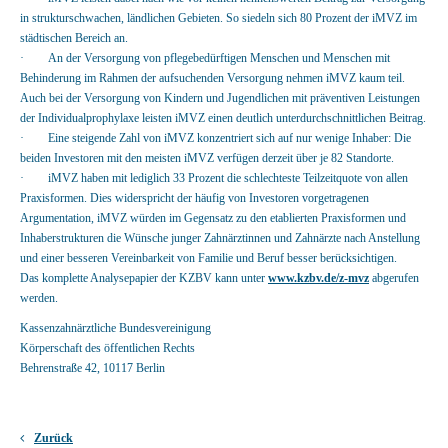
in strukturschwachen, ländlichen Gebieten. So siedeln sich 80 Prozent der iMVZ im
städtischen Bereich an.
· An der Versorgung von pflegebedürftigen Menschen und Menschen mit
Behinderung im Rahmen der aufsuchenden Versorgung nehmen iMVZ kaum teil.
Auch bei der Versorgung von Kindern und Jugendlichen mit präventiven Leistungen
der Individualprophylaxe leisten iMVZ einen deutlich unterdurchschnittlichen Beitrag.
· Eine steigende Zahl von iMVZ konzentriert sich auf nur wenige Inhaber: Die
beiden Investoren mit den meisten iMVZ verfügen derzeit über je 82 Standorte.
· iMVZ haben mit lediglich 33 Prozent die schlechteste Teilzeitquote von allen
Praxisformen. Dies widerspricht der häufig von Investoren vorgetragenen
Argumentation, iMVZ würden im Gegensatz zu den etablierten Praxisformen und
Inhaberstrukturen die Wünsche junger Zahnärztinnen und Zahnärzte nach Anstellung
und einer besseren Vereinbarkeit von Familie und Beruf besser berücksichtigen.
Das komplette Analysepapier der KZBV kann unter
www.kzbv.de/z-mvz
abgerufen
werden.
Kassenzahnärztliche Bundesvereinigung
Körperschaft des öffentlichen Rechts
Behrenstraße 42, 10117 Berlin
Zurück