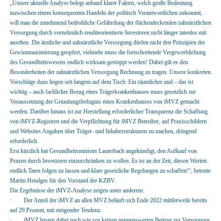
„Unsere aktuelle Analyse belegt anhand klarer Fakten, welch große Bedeutung
inzwischen einem konsequenten Handeln der politisch Verantwortlichen zukommt,
will man die zunehmend bedrohliche Gefährdung der flächendeckenden zahnärztlichen
Versorgung durch vornehmlich renditeorientierte Investoren nicht länger tatenlos mit
ansehen. Die ärztliche und zahnärztliche Versorgung dürfen nicht den Prinzipien der
Gewinnmaximierung geopfert, vielmehr muss die fortschreitende Vergewerblichung
des Gesundheitswesens endlich wirksam gestoppt werden! Dabei gilt es den
Besonderheiten der zahnärztlichen Versorgung Rechnung zu tragen. Unsere konkreten
Vorschläge dazu liegen seit langem auf dem Tisch: Ein räumlicher und – das ist
wichtig – auch fachlicher Bezug eines Trägerkrankenhauses muss gesetzlich zur
Voraussetzung der Gründungsbefugnis eines Krankenhauses von iMVZ gemacht
werden. Darüber hinaus ist zur Herstellung erforderlicher Transparenz die Schaffung
von iMVZ-Registern und die Verpflichtung für iMVZ Betreiber, auf Praxisschildern
und Websites Angaben über Träger- und Inhaberstrukturen zu machen, dringend
erforderlich.
Erst kürzlich hat Gesundheitsminister Lauterbach angekündigt, den Aufkauf von
Praxen durch Investoren einzuschränken zu wollen. Es ist an der Zeit, diesen Worten
endlich Taten folgen zu lassen und klare gesetzliche Regelungen zu schaffen!“, betonte
Martin Hendges für den Vorstand der KZBV.
Die Ergebnisse der iMVZ-Analyse zeigen unter anderem:
· Der Anteil der iMVZ an allen MVZ beläuft sich Ende 2022 mittlerweile bereits
auf 29 Prozent, mit steigender Tendenz.
· iMVZ leisten dabei nach wie vor keinen nennenswerten Beitrag zur Versorgung