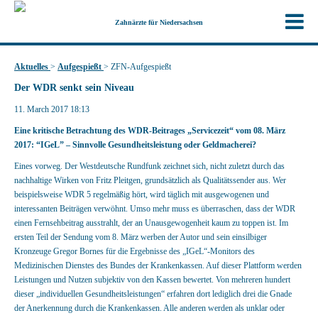
Zahnärzte für Niedersachsen
Aktuelles
>
Aufgespießt
>
ZFN-Aufgespießt
Der WDR senkt sein Niveau
11. March 2017 18:13
Eine kritische Betrachtung des WDR-Beitrages „Servicezeit“ vom 08. März
2017: “IGeL” – Sinnvolle Gesundheitsleistung oder Geldmacherei?
Eines vorweg. Der Westdeutsche Rundfunk zeichnet sich, nicht zuletzt durch das
nachhaltige Wirken von Fritz Pleitgen, grundsätzlich als Qualitätssender aus. Wer
beispielsweise WDR 5 regelmäßig hört, wird täglich mit ausgewogenen und
interessanten Beiträgen verwöhnt. Umso mehr muss es überraschen, dass der WDR
einen Fernsehbeitrag ausstrahlt, der an Unausgewogenheit kaum zu toppen ist. Im
ersten Teil der Sendung vom 8. März werben der Autor und sein einsilbiger
Kronzeuge Gregor Bornes für die Ergebnisse des „IGeL“-Monitors des
Medizinischen Dienstes des Bundes der Krankenkassen. Auf dieser Plattform werden
Leistungen und Nutzen subjektiv von den Kassen bewertet. Von mehreren hundert
dieser „individuellen Gesundheitsleistungen“ erfahren dort lediglich drei die Gnade
der Anerkennung durch die Krankenkassen. Alle anderen werden als unklar oder