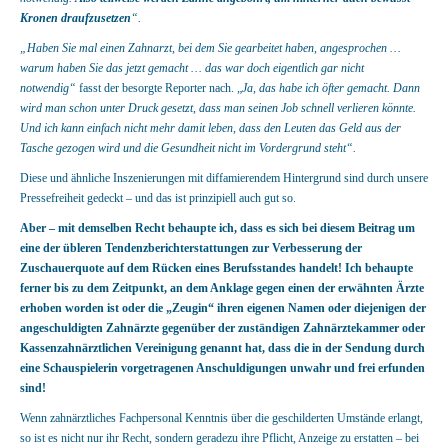
Kronen draufzusetzen
“.
„Haben Sie mal einen Zahnarzt, bei dem Sie gearbeitet haben, angesprochen …
warum haben Sie das jetzt gemacht … das war doch eigentlich gar nicht
notwendig“
fasst der besorgte Reporter nach. „
Ja, das habe ich öfter gemacht. Dann
wird man schon unter Druck gesetzt, dass man seinen Job schnell verlieren könnte.
Und ich kann einfach nicht mehr damit leben, dass den Leuten das Geld aus der
Tasche gezogen wird und die Gesundheit nicht im Vordergrund steht“.
Diese und ähnliche Inszenierungen mit diffamierendem Hintergrund sind durch unsere
Pressefreiheit gedeckt – und das ist prinzipiell auch gut so.
Aber – mit demselben Recht behaupte ich, dass es sich bei diesem Beitrag um
eine der übleren Tendenzberichterstattungen zur Verbesserung der
Zuschauerquote auf dem Rücken eines Berufsstandes handelt! Ich behaupte
ferner bis zu dem Zeitpunkt, an dem Anklage gegen einen der erwähnten Ärzte
erhoben worden ist oder die „Zeugin“ ihren eigenen Namen oder diejenigen der
angeschuldigten Zahnärzte gegenüber der zuständigen Zahnärztekammer oder
Kassenzahnärztlichen Vereinigung genannt hat, dass die in der Sendung durch
eine Schauspielerin vorgetragenen Anschuldigungen unwahr und frei erfunden
sind!
Wenn zahnärztliches Fachpersonal Kenntnis über die geschilderten Umstände erlangt,
so ist es nicht nur ihr Recht, sondern geradezu ihre Pflicht, Anzeige zu erstatten – bei