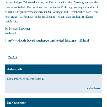
der zuständigen Zahnärztekammer, der Kassenzahnärztlichen Vereinigung oder der
Staatsanwaltschaft. Dort geht man nach geltender Rechtslage konsequent und nicht
zuletzt aus Eigeninteresse entsprechenden Vertrags- und Rechtsbrüchen nach. Und
noch etwas: Als Fachkraft sollte die „Zeugin“ wissen, dass der Begriff „Karies“
weiblich ist!
Dr. Michael Loewener
Wedemark
http://www1.wdr.de/verbraucher/gesundheit/igel-leistungen-116.html
Zurück
Aufgespießt
Die Parallelwelt des Professor L.
weiterlesen
Im Newscenter