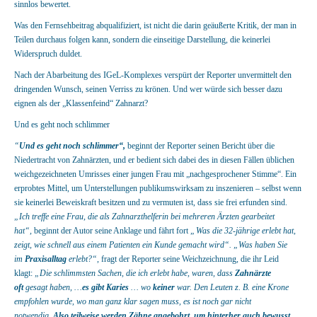
sinnlos bewertet.
Was den Fernsehbeitrag abqualifiziert, ist nicht die darin geäußerte Kritik, der man in
Teilen durchaus folgen kann, sondern die einseitige Darstellung, die keinerlei
Widerspruch duldet.
Nach der Abarbeitung des IGeL-Komplexes verspürt der Reporter unvermittelt den
dringenden Wunsch, seinen Verriss zu krönen. Und wer würde sich besser dazu
eignen als der „Klassenfeind“ Zahnarzt?
Und es geht noch schlimmer
“
Und es geht noch schlimmer“,
beginnt der Reporter seinen Bericht über die
Niedertracht von Zahnärzten, und er bedient sich dabei des in diesen Fällen üblichen
weichgezeichneten Umrisses einer jungen Frau mit „nachgesprochener Stimme“. Ein
erprobtes Mittel, um Unterstellungen publikumswirksam zu inszenieren – selbst wenn
sie keinerlei Beweiskraft besitzen und zu vermuten ist, dass sie frei erfunden sind.
„Ich treffe eine Frau, die als Zahnarzthelferin bei mehreren Ärzten gearbeitet
hat“,
beginnt der Autor seine Anklage und fährt fort „
Was die 32-jährige erlebt hat,
zeigt, wie schnell aus einem Patienten ein Kunde gemacht wird“.
„Was haben Sie
im
Praxisalltag
erlebt?“
, fragt der Reporter seine Weichzeichnung, die ihr Leid
klagt:
„Die schlimmsten Sachen, die ich erlebt habe, waren, dass
Zahnärzte
oft
gesagt haben, …
es gibt Karies
… wo
keiner
war. Den Leuten z. B. eine Krone
empfohlen wurde, wo man ganz klar sagen muss, es ist noch gar nicht
notwendig.
Also
teilweise werden Zähne angebohrt, um hinterher auch bewusst