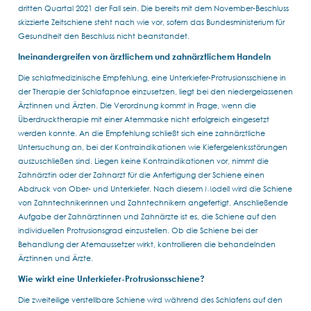
dritten Quartal 2021 der Fall sein. Die bereits mit dem November-Beschluss
skizzierte Zeitschiene steht nach wie vor, sofern das Bundesministerium für
Gesundheit den Beschluss nicht beanstandet.
Ineinandergreifen von ärztlichem und zahnärztlichem Handeln
Die schlafmedizinische Empfehlung, eine Unterkiefer-Protrusionsschiene in
der Therapie der Schlafapnoe einzusetzen, liegt bei den niedergelassenen
Ärztinnen und Ärzten. Die Verordnung kommt in Frage, wenn die
Überdrucktherapie mit einer Atemmaske nicht erfolgreich eingesetzt
werden konnte. An die Empfehlung schließt sich eine zahnärztliche
Untersuchung an, bei der Kontraindikationen wie Kiefergelenksstörungen
auszuschließen sind. Liegen keine Kontraindikationen vor, nimmt die
Zahnärztin oder der Zahnarzt für die Anfertigung der Schiene einen
Abdruck von Ober- und Unterkiefer. Nach diesem Modell wird die Schiene
von Zahntechnikerinnen und Zahntechnikern angefertigt. Anschließende
Aufgabe der Zahnärztinnen und Zahnärzte ist es, die Schiene auf den
individuellen Protrusionsgrad einzustellen. Ob die Schiene bei der
Behandlung der Atemaussetzer wirkt, kontrollieren die behandelnden
Ärztinnen und Ärzte.
Wie wirkt eine Unterkiefer-Protrusionsschiene?
Die zweiteilige verstellbare Schiene wird während des Schlafens auf den