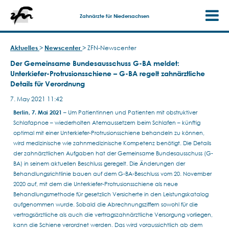
Zahnärzte für Niedersachsen
Aktuelles
>
Newscenter
>
ZFN-Newscenter
Der Gemeinsame Bundesausschuss G-BA meldet:
Unterkiefer-Protrusionsschiene – G-BA regelt zahnärztliche
Details für Verordnung
7. May 2021 11:42
Berlin, 7. Mai 2021
– Um Patientinnen und Patienten mit obstruktiver
Schlafapnoe – wiederholten Atemaussetzern beim Schlafen – künftig
optimal mit einer Unterkiefer-Protrusionsschiene behandeln zu können,
wird medizinische wie zahnmedizinische Kompetenz benötigt. Die Details
der zahnärztlichen Aufgaben hat der Gemeinsame Bundesausschuss (G-
BA) in seinem aktuellen Beschluss geregelt. Die Änderungen der
Behandlungsrichtlinie bauen auf dem G-BA-Beschluss vom 20. November
2020 auf, mit dem die Unterkiefer-Protrusionsschiene als neue
Behandlungsmethode für gesetzlich Versicherte in den Leistungskatalog
aufgenommen wurde. Sobald die Abrechnungsziffern sowohl für die
vertragsärztliche als auch die vertragszahnärztliche Versorgung vorliegen,
kann die Schiene verordnet werden. Das wird voraussichtlich ab dem