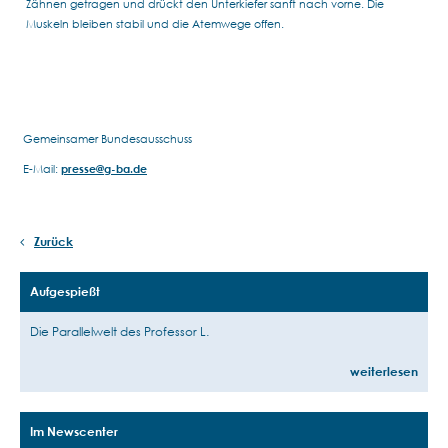
Zähnen getragen und drückt den Unterkiefer sanft nach vorne. Die
Muskeln bleiben stabil und die Atemwege offen.
Gemeinsamer Bundesausschuss
E-Mail:
presse@g-ba.de
Zurück
Aufgespießt
Die Parallelwelt des Professor L.
weiterlesen
Im Newscenter