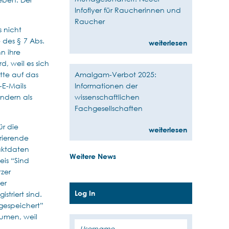
Infoflyer für Raucherinnen und
Raucher
 nicht
 des § 7 Abs.
weiterlesen
n ihre
, weil es sich
Amalgam-Verbot 2025:
tte auf das
Informationen der
E-Mails
wissenschaftlichen
ndern als
Fachgesellschaften
ür die
weiterlesen
rierende
aktdaten
Weitere News
eis “Sind
zer
er
Log In
striert sind.
gespeichert”
äumen, weil