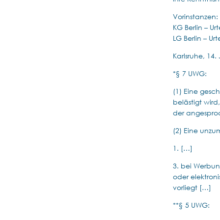
Vorinstanzen:
KG Berlin – Ur
LG Berlin – Ur
Karlsruhe, 14.
*§ 7 UWG:
(1) Eine gesc
belästigt wird
der angespro
(2) Eine unzu
1. […]
3. bei Werbu
oder elektron
vorliegt […]
**§ 5 UWG: