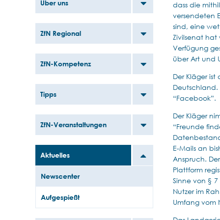
Über uns
dass die mith
versendeten Ei
sind, eine we
ZfN Regional
Zivilsenat ha
Verfügung ges
über Art und 
ZfN-Kompetenz
Der Kläger is
Deutschland. D
Tipps
“Facebook”.
Der Kläger ni
ZfN-Veranstaltungen
“Freunde finde
Datenbestand
E-Mails an bis
Aktuelles
Anspruch. Der
Plattform reg
Newscenter
Sinne von § 7
Nutzer im Rah
Aufgespießt
Umfang vom Nu
Das Landgeric