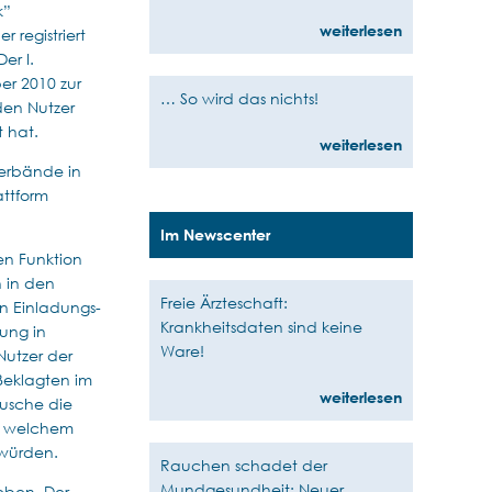
k”
weiterlesen
 registriert
er I.
er 2010 zur
… So wird das nichts!
den Nutzer
 hat.
weiterlesen
verbände in
attform
Im Newscenter
en Funktion
n in den
Freie Ärzteschaft:
n Einladungs-
Krankheitsdaten sind keine
sung in
Ware!
Nutzer der
Beklagten im
weiterlesen
äusche die
in welchem
 würden.
Rauchen schadet der
Mundgesundheit: Neuer
ieben. Der