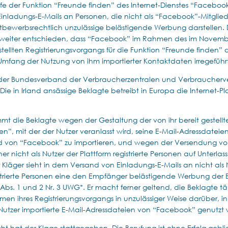
ilfe der Funktion “Freunde finden” des Internet-Dienstes “Faceboo
nladungs-E-Mails an Personen, die nicht als “Facebook”-Mitglieder
ttbewerbsrechtlich unzulässige belästigende Werbung darstellen. D
t weiter entschieden, dass “Facebook” im Rahmen des im Novemb
tellten Registrierungsvorgangs für die Funktion “Freunde finden” 
Umfang der Nutzung von ihm importierter Kontaktdaten irregeführt
t der Bundesverband der Verbraucherzentralen und Verbraucher
ie in Irland ansässige Beklagte betreibt in Europa die Internet-Pl
mmt die Beklagte wegen der Gestaltung der von ihr bereit gestellt
n”, mit der der Nutzer veranlasst wird, seine E-Mail-Adressdateie
 von “Facebook” zu importieren, und wegen der Versendung vo
her nicht als Nutzer der Plattform registrierte Personen auf Unterlas
 Kläger sieht in dem Versand von Einladungs-E-Mails an nicht als 
istrierte Personen eine den Empfänger belästigende Werbung der 
 Abs. 1 und 2 Nr. 3 UWG*. Er macht ferner geltend, die Beklagte t
men ihres Registrierungsvorgangs in unzulässiger Weise darüber, 
tzer importierte E-Mail-Adressdateien von “Facebook” genutzt
ht hat der Klage stattgegeben. Die Berufung ist ohne Erfolg gebl