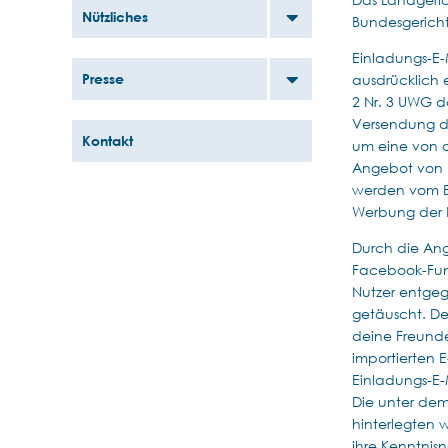
Nützliches
Bundesgericht
Einladungs-E-
Presse
ausdrücklich 
2 Nr. 3 UWG d
Versendung du
Kontakt
um eine von d
Angebot von 
werden vom Em
Werbung der 
Durch die Ang
Facebook-Funk
Nutzer entge
getäuscht. De
deine Freunde
importierten
Einladungs-E-M
Die unter dem
hinterlegten 
ihre Kenntnisn