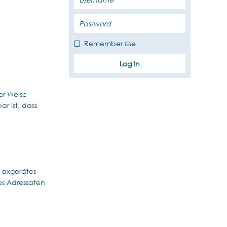
Remember Me
er Weise
ar ist, dass
Faxgerätes
es Adressaten