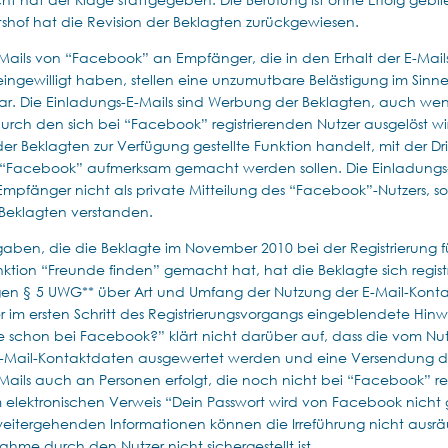
shof hat die Revision der Beklagten zurückgewiesen.
Mails von “Facebook” an Empfänger, die in den Erhalt der E-Mails
eingewilligt haben, stellen eine unzumutbare Belästigung im Sinne
ar. Die Einladungs-E-Mails sind Werbung der Beklagten, auch wen
rch den sich bei “Facebook” registrierenden Nutzer ausgelöst wird
er Beklagten zur Verfügung gestellte Funktion handelt, mit der Dri
“Facebook” aufmerksam gemacht werden sollen. Die Einladungs-
pfänger nicht als private Mitteilung des “Facebook”-Nutzers, so
Beklagten verstanden.
aben, die die Beklagte im November 2010 bei der Registrierung f
tion “Freunde finden” gemacht hat, hat die Beklagte sich regist
gen § 5 UWG** über Art und Umfang der Nutzung der E-Mail-Kont
r im ersten Schritt des Registrierungsvorgangs eingeblendete Hinw
 schon bei Facebook?” klärt nicht darüber auf, dass die vom Nut
 E-Mail-Kontaktdaten ausgewertet werden und eine Versendung d
ails auch an Personen erfolgt, die noch nicht bei “Facebook” regi
 elektronischen Verweis “Dein Passwort wird von Facebook nicht 
weitergehenden Informationen können die Irreführung nicht ausr
ahme durch den Nutzer nicht sichergestellt ist.