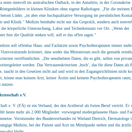
a seien sinnvoll im australischen Outback, in der Antarktis, in der Coronakrise
Röntgenbildern in kleinen Kliniken ohne eigene Radiologen. „Für die meisten 
 betont Lüder, „ist aber eine hochqualitative Versorgung im persönlichen Konta
is und Klinik.“ Medizin beinhalte nicht nur das Gespräch, sondern auch nonver
die körperliche Untersuchung, Labor und Technikeinsatz vor Ort. „Wenn der
er hier die Qualität senken will, soll er das offen sagen.“
dizin soll offenbar Haus- und Fachärzte sowie Psychotherapeuten immer mehr
izevorsitzende kritisiert, dass weder das Ministerium noch die gematik ernsth
riterien veröffentlichen. „Die sensibelsten Daten, die es gibt, sollen von priva
weitergeleitet werden. Das Vertrauenskriterium ‚hoch‘, das für diese Daten als 
 taucht in den Gesetzen nicht auf und wird in den Zugangsrichtlinien nicht kon
ei, könne man keinem Arzt, keiner Ärztin und keinem Psychotherapeuten raten,
 nutzen.
rzteschaft e.V.
haft e. V. (FÄ) ist ein Verband, der den Arztberuf als freien Beruf vertritt. E
hlt heute mehr als 2.000 Mitglieder: vorwiegend niedergelassene Haus- und Fa
tenetze. Vorsitzender des Bundesverbandes ist Wieland Dietrich, Dermatologe i
hängige Medizin, bei der Patient und Arzt im Mittelpunkt stehen und die ärztli
gewahrt bleibt.