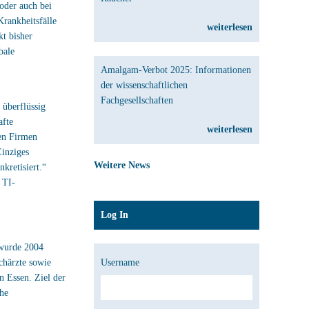
 oder auch bei
Krankheitsfälle
weiterlesen
kt bisher
bale
Amalgam-Verbot 2025: Informationen
der wissenschaftlichen
Fachgesellschaften
 überflüssig
afte
weiterlesen
ten Firmen
Einziges
Weitere News
kretisiert.“
 TI-
Log In
r wurde 2004
chärzte sowie
Username
n Essen. Ziel der
che