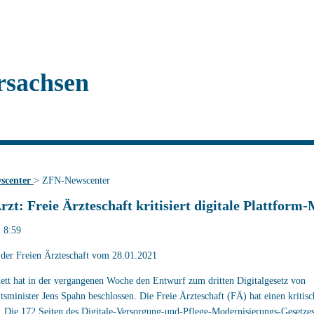
rsachsen
scenter
>
ZFN-Newscenter
rzt: Freie Ärzteschaft kritisiert digitale Plattform
 8:59
 der Freien Ärzteschaft vom 28.01.2021
tt hat in der vergangenen Woche den Entwurf zum dritten Digitalgesetz von
sminister Jens Spahn beschlossen. Die Freie Ärzteschaft (FÄ) hat einen kritisc
 „Die 172 Seiten des Digitale-Versorgung-und-Pflege-Modernisierungs-Geset