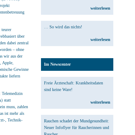
rojekt
weiterlesen
entenbetreuung
… So wird das nichts!
 teurer
ebbasiert über
weiterlesen
den dabei zentral
t worden – ohne
as wir aus der
, Apple,
Im Newscenter
onomische Gewinne
akte liefern
Freie Ärzteschaft: Krankheitsdaten
sind keine Ware!
: Telemedizin
) statt
weiterlesen
ein muss, zahlen
s ist mehr als
rzt-, Technik-
Rauchen schadet der Mundgesundheit:
Neuer Infoflyer für Raucherinnen und
Raucher