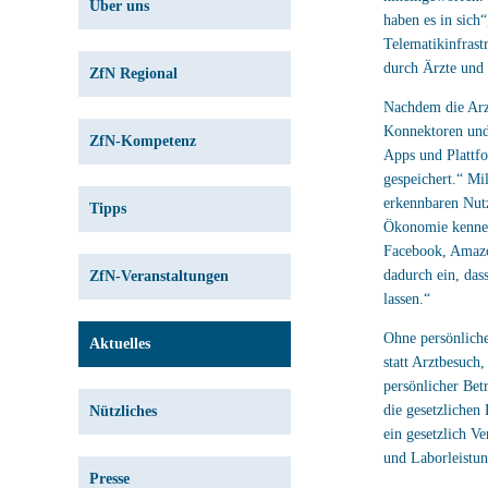
Über uns
haben es in sich
Telematikinfrast
durch Ärzte und 
ZfN Regional
Nachdem die Arzt
Konnektoren und 
ZfN-Kompetenz
Apps und Plattfo
gespeichert.“ Mi
erkennbaren Nutz
Tipps
Ökonomie kennen
Facebook, Amazon
dadurch ein, das
ZfN-Veranstaltungen
lassen.“
Ohne persönliche
Aktuelles
statt Arztbesuch
persönlicher Bet
die gesetzlichen
Nützliches
ein gesetzlich Ve
und Laborleistun
Presse