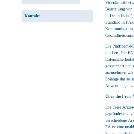
Videokonsile etw
Beurteilung von 
in Deutschland“,
Kontakt
Standard in Prax
Kommunikation, 
Gesundheitsminist
Die Plattform-Me
machen. Die FÄ-V
Datensicherheitsk
gespeichert und 
anzunehmen wäre,
Solange das so s
Anwendungen zu
Über die Freie Ä
Die Freie Ärztesc
gegründet und zä
verschiedene Ärz
FÄ ist eine unab
Schweigepflicht 