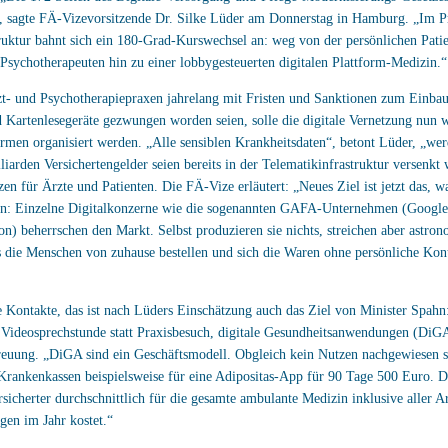
“, sagte FÄ-Vizevorsitzende Dr. Silke Lüder am Donnerstag in Hamburg. „Im P
ruktur bahnt sich ein 180-Grad-Kurswechsel an: weg von der persönlichen Pati
Psychotherapeuten hin zu einer lobbygesteuerten digitalen Plattform-Medizin.“
- und Psychotherapiepraxen jahrelang mit Fristen und Sanktionen zum Einbau
Kartenlesegeräte gezwungen worden seien, solle die digitale Vernetzung nun w
rmen organisiert werden. „Alle sensiblen Krankheitsdaten“, betont Lüder, „wer
lliarden Versichertengelder seien bereits in der Telematikinfrastruktur versenk
en für Ärzte und Patienten. Die FÄ-Vize erläutert: „Neues Ziel ist jetzt das, w
: Einzelne Digitalkonzerne wie die sogenannten GAFA-Unternehmen (Google
) beherrschen den Markt. Selbst produzieren sie nichts, streichen aber astr
s die Menschen von zuhause bestellen und sich die Waren ohne persönliche Kont
 Kontakte, das ist nach Lüders Einschätzung auch das Ziel von Minister Spahn
, Videosprechstunde statt Praxisbesuch, digitale Gesundheitsanwendungen (DiGA
reuung. „DiGA sind ein Geschäftsmodell. Obgleich kein Nutzen nachgewiesen s
 Krankenkassen beispielsweise für eine Adipositas-App für 90 Tage 500 Euro. Da
rsicherter durchschnittlich für die gesamte ambulante Medizin inklusive aller A
gen im Jahr kostet.“